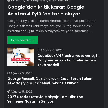
DİLAN BİÇER
Ağustos 7, 2026
0
0
Google’dan kritik karar: Google
Asistan 4 Eylül’de tarih oluyor
Google, 4 Eylül'den itibaren Android telefon ve tabletlerde
Google Asistan'ı kaldırmaya başlıyor. Süreç sonunda eski
asistana dönüş mümkün olmayacak ve yerini tamamen…
Devamını Oku »
Ağustos 6, 2026
DeepSeek V4 Flash zirveye yerleşti:
Dünyanın en çok kullanılan yapay
zekâ modeli
Ağustos 5, 2026
George Russell: Düzlüklerdeki Ciddi Sorun Takım
Arkadaşıyla Mücadeleyi İmkansız Kılıyor
Ağustos 5, 2026
2027 Skoda Octavia Makyajı: Tam Hibrit ve
Yenilenen Tasarım Geliyor