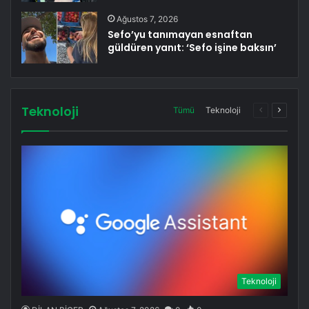
Ağustos 7, 2026
Sefo’yu tanımayan esnaftan
güldüren yanıt: ‘Sefo işine baksın’
Teknoloji
Önceki
Sonrak
Tümü
Teknoloji
sayfa
sayfa
Teknoloji