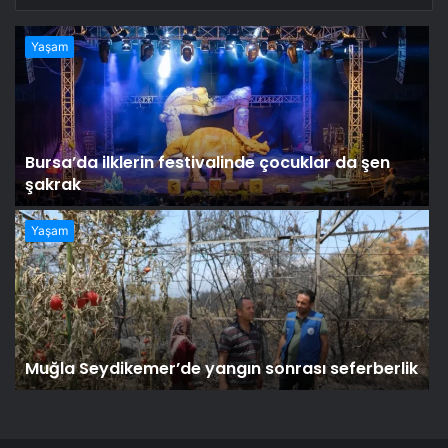
Yaşam
Bursa’da ilklerin festivalinde çocuklar da şen
şakrak
Yaşam
Muğla Seydikemer’de yangın sonrası seferberlik