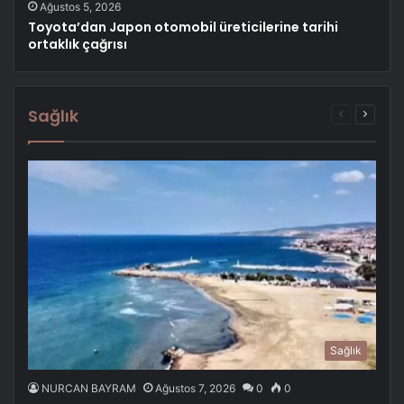
Ağustos 5, 2026
Toyota’dan Japon otomobil üreticilerine tarihi
ortaklık çağrısı
Sağlık
Önceki
Sonrak
sayfa
sayfa
Sağlık
NURCAN BAYRAM
Ağustos 7, 2026
0
0