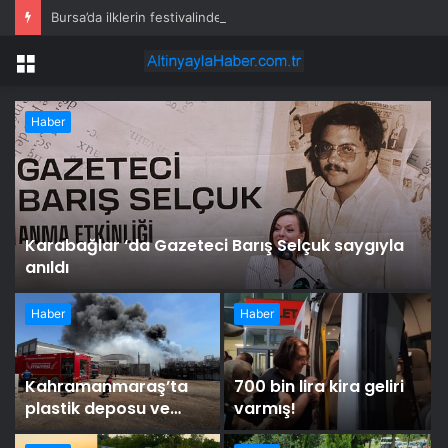
Bursa’da ilklerin festivalinde çocuklar da şen şakrak
Menü
Haber
Karabağlar ‘da Gazeteci Barış Selçuk saygıyla
anıldı
Haber
Haber
Kahramanmaraş’ta
700 bin lira kira geliri
plastik deposu ve
varmış!
tekstil fabrikasında