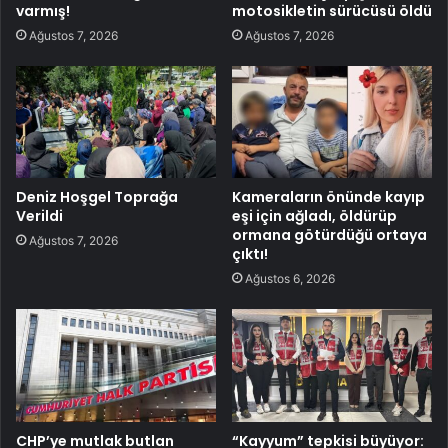
varmış!
motosikletin sürücüsü öldü
Ağustos 7, 2026
Ağustos 7, 2026
Deniz Hoşgel Toprağa
Kameraların önünde kayıp
Verildi
eşi için ağladı, öldürüp
ormana götürdüğü ortaya
Ağustos 7, 2026
çıktı!
Ağustos 6, 2026
CHP’ye mutlak butlan
“Kayyum” tepkisi büyüyor: