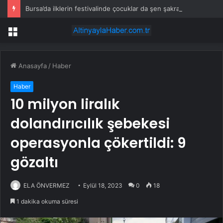
Bursa’da ilklerin festivalinde çocuklar da şen şakrak
Menü
Anasayfa
/
Haber
Haber
10 milyon liralık
dolandırıcılık şebekesi
operasyonla çökertildi: 9
gözaltı
ELA ÖNVERMEZ
Eylül 18, 2023
0
18
1 dakika okuma süresi