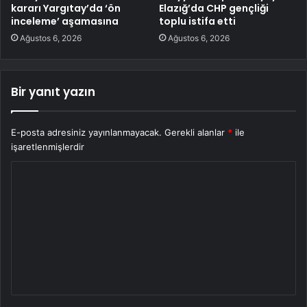
kararı Yargıtay’da ‘ön
Elazığ’da CHP gençliği
inceleme’ aşamasına
toplu istifa etti
Ağustos 6, 2026
Ağustos 6, 2026
Bir yanıt yazın
E-posta adresiniz yayınlanmayacak.
Gerekli alanlar
*
ile
işaretlenmişlerdir
Y
o
r
u
m
*