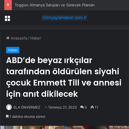
Togg’un Almanya Satışları ve Gelecek Planları
Menü
Anasayfa
/
Haber
Haber
ABD’de beyaz ırkçılar
tarafından öldürülen siyahi
çocuk Emmett Till ve annesi
için anıt dikilecek
ELA ÖNVERMEZ
Temmuz 27, 2023
0
11
1 dakika okuma süresi