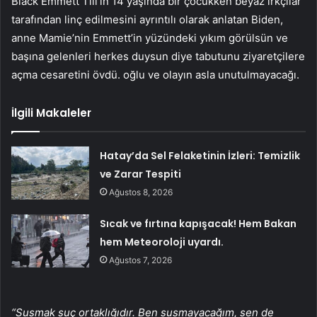
Black Emmett Till’in 14 yaşında bir çocukken beyaz ırkçılar
tarafından linç edilmesini ayrıntılı olarak anlatan Biden,
anne Mamie’nin Emmett’in yüzündeki yıkım görülsün ve
başına gelenleri herkes duysun diye tabutunu ziyaretçilere
açma cesaretini övdü. oğlu ve olayın asla unutulmayacağı.
İlgili Makaleler
Hatay’da Sel Felaketinin İzleri: Temizlik
ve Zarar Tespiti
Ağustos 8, 2026
Sıcak ve fırtına kapışacak! Hem Bakan
hem Meteoroloji uyardı.
Ağustos 7, 2026
“Susmak suç ortaklığıdır. Ben susmayacağım, sen de