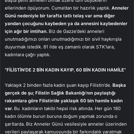
Başta şehit anneleri olmak üzere tüm büyüklerin
ellerinden öpüyorum. Cuma’dan bir hazırlık yaptık.
Anneler
Günü nedeniyle bir tarafta tatlı telaş var ama diğer
yandan çocuğunu kaybeden ya da annesini kaybedenler
için ağır bir imtihan.
Biz de Gazze’deki anneleri
unutmadığımızı onları unutmadığımızı bir sivil haykırışla
duyurmak istedik. 81 ilde eş zamanlı olarak STK’lara,
kadınlara çağrı yaptık.
“FİLİSTİN’DE 2 BİN KADIN KAYIP, 60 BİN KADIN HAMİLE”
Yaklaşık 2 binden fazla kadın şuan kayıp Filistin’de.
Başka
gerçek de şu; Filistin Sağlık Bakanlığı’nın paylaştığı
rakamlara göre Filistin’de yaklaşık 60 bin hamile kadın
var.
Bu kadınların takibi hepsi risk altında. Her gün 180
kadın ölümle burun buruna doğum yapmak zorunda o
şartlarda. Biz Anneler Günü vesilesiyle anneler üzerinden
verileri paylaşarak kamuoyunda bir farkındalık yaratmak