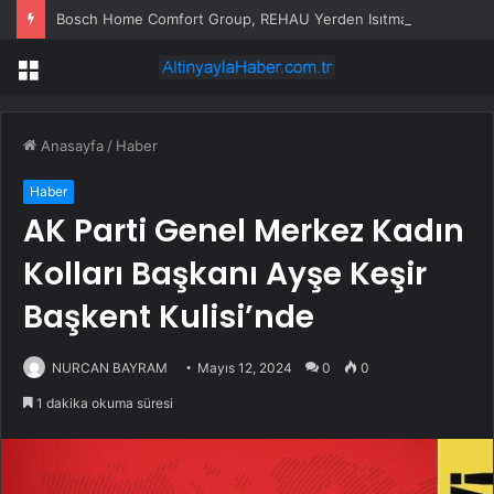
Bosch Home Comfort Group, REHAU Yerden Isıtma Sistemleri’nin Türkiye’deki tek yetkili distribütörü oldu
Menü
Anasayfa
/
Haber
Haber
AK Parti Genel Merkez Kadın
Kolları Başkanı Ayşe Keşir
Başkent Kulisi’nde
NURCAN BAYRAM
Mayıs 12, 2024
0
0
1 dakika okuma süresi