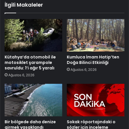
İlgili Makaleler
Kütahya’da otomobil ile
Kumluca İmam Hatip’ten
motosiklet şarampole
Doğa Bilinci Etkinliği
savruldu: 1’i ağır 5 yaralı
Ağustos 6, 2026
Ağustos 6, 2026
Bir bölgede daha denize
Sokak röportajındaki o
girmek yasaklandı
sözler için inceleme