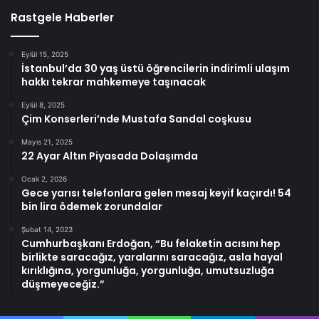
Rastgele Haberler
Eylül 15, 2025
İstanbul’da 30 yaş üstü öğrencilerin indirimli ulaşım
hakkı tekrar mahkemeye taşınacak
Eylül 8, 2025
Çim Konserleri’nde Mustafa Sandal coşkusu
Mayıs 21, 2025
22 Ayar Altın Piyasada Dolaşımda
Ocak 2, 2026
Gece yarısı telefonlara gelen mesaj keyif kaçırdı! 54
bin lira ödemek zorundalar
Şubat 14, 2023
Cumhurbaşkanı Erdoğan, “Bu felaketin acısını hep
birlikte saracağız, yaralarını saracağız, asla hayal
kırıklığına, yorgunluğa, yorgunluğa, umutsuzluğa
düşmeyeceğiz.”