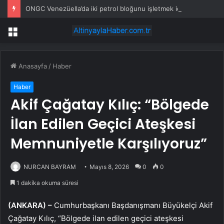
ONGC Venezüella’da iki petrol bloğunu işletmek için anlaşma imzalayacak
Menü
Anasayfa
/
Haber
Haber
Akif Çağatay Kılıç: “Bölgede
İlan Edilen Geçici Ateşkesi
Memnuniyetle Karşılıyoruz”
NURCAN BAYRAM
Mayıs 8, 2026
0
0
1 dakika okuma süresi
(ANKARA) –
Cumhurbaşkanı Başdanışmanı Büyükelçi Akif
Çağatay Kılıç, “Bölgede ilan edilen geçici ateşkesi