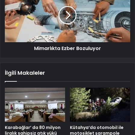
Mimarlıkta Ezber Bozuluyor
İlgili Makaleler
Karabağlar’ da 80 milyon
Kütahya’da otomobil ile
liralık sahipsiz atık yükü
motosiklet şarampole