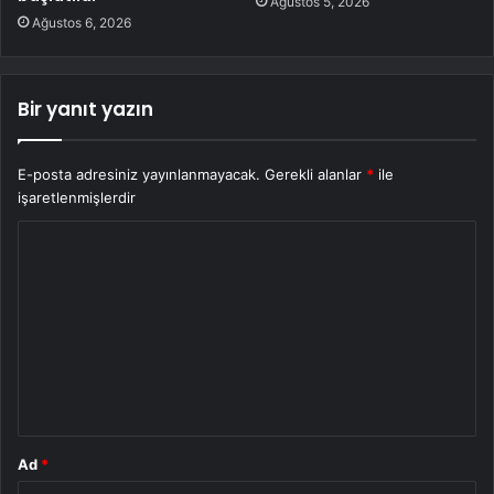
Ağustos 5, 2026
Ağustos 6, 2026
Bir yanıt yazın
E-posta adresiniz yayınlanmayacak.
Gerekli alanlar
*
ile
işaretlenmişlerdir
Y
o
r
u
m
*
Ad
*