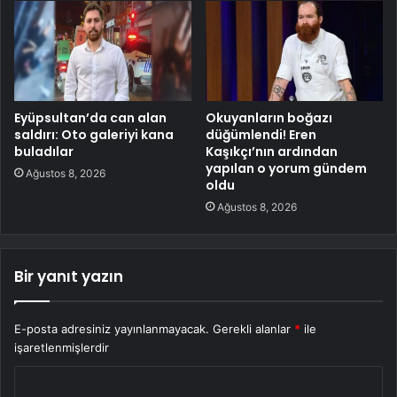
Eyüpsultan’da can alan
Okuyanların boğazı
saldırı: Oto galeriyi kana
düğümlendi! Eren
buladılar
Kaşıkçı’nın ardından
yapılan o yorum gündem
Ağustos 8, 2026
oldu
Ağustos 8, 2026
Bir yanıt yazın
E-posta adresiniz yayınlanmayacak.
Gerekli alanlar
*
ile
işaretlenmişlerdir
Y