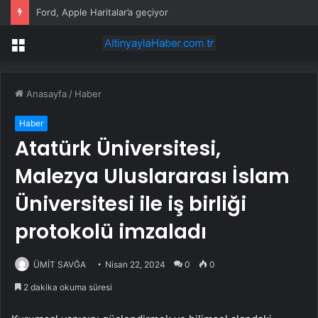
Ford, Apple Haritalar’a geçiyor
Menü
Anasayfa
/
Haber
Haber
Atatürk Üniversitesi,
Malezya Uluslararası İslam
Üniversitesi ile iş birliği
protokolü imzaladı
ÜMİT SAVĞA
Nisan 22, 2024
0
0
2 dakika okuma süresi