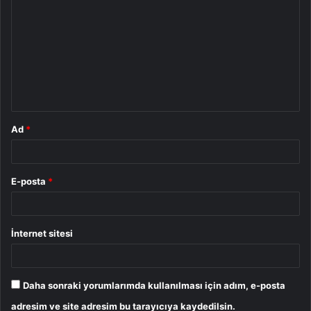
o
r
u
m
*
Ad
*
E-posta
*
İnternet sitesi
Daha sonraki yorumlarımda kullanılması için adım, e-posta
adresim ve site adresim bu tarayıcıya kaydedilsin.