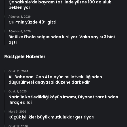
Çanakkale’de bayram tatilinde yüzde 100 doluluk
bekleniyor
Ağustos 8, 2026
CHP’nin yüzde 40’ı gitti
Ağustos 8, 2026
Bir ülke Ebola salgınından kırılıyor: Vaka sayısı 3 bini
aştı
Rastgele Haberler
Ocak 31, 2024
Ali Babacan: Can Atalay’ın milletvekilliğinden
düşürülmesi anayasal düzene darbedir
Ocak 3, 2025
Narin’in katledildiği köyün imamı, Diyanet tarafından
ihraç edildi
Mart 5, 2026
Küçük iyilikler büyük mutluluklar getiriyor!
Ocak 17, 2026