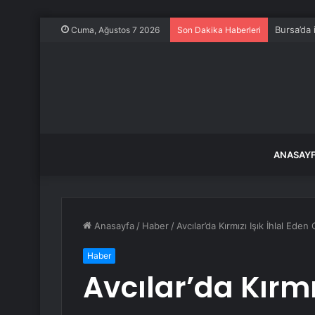
Bursa’da 
Cuma, Ağustos 7 2026
Son Dakika Haberleri
ANASAY
Anasayfa
/
Haber
/
Avcılar’da Kırmızı Işık İhlal Ede
Haber
Avcılar’da Kırmız