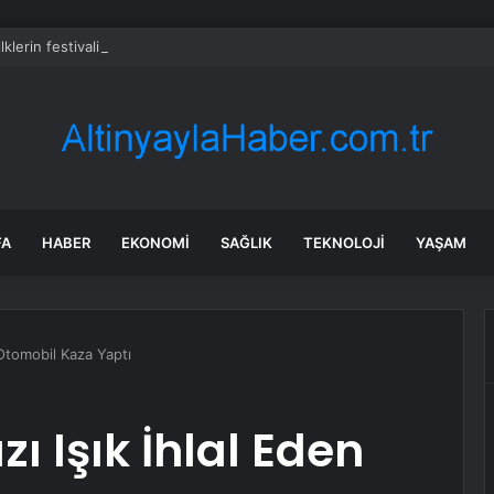
ilklerin festivalinde çocuklar da şen şakrak
FA
HABER
EKONOMI
SAĞLIK
TEKNOLOJI
YAŞAM
n Otomobil Kaza Yaptı
ı Işık İhlal Eden