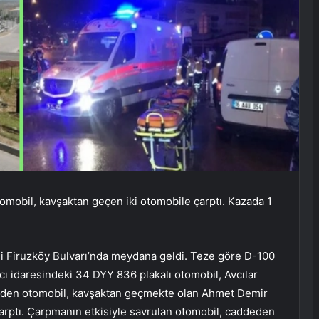
otomobil, kavşaktan geçen iki otomobile çarptı. Kazada 1
si Firuzköy Bulvarı’nda meydana geldi. Teze göre D-100
cı idaresindeki 34 DYY 836 plakalı otomobil, Avcılar
zla giden otomobil, kavşaktan geçmekte olan Ahmet Demir
rptı. Çarpmanın etkisiyle savrulan otomobil, caddeden