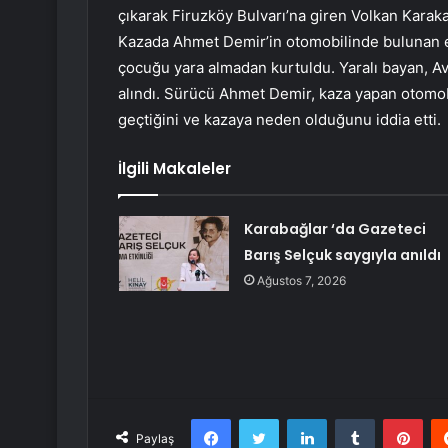
çıkarak Firuzköy Bulvarı’na giren Volkan Karak
Kazada Ahmet Demir’in otomobilinde bulunan e
çocuğu yara almadan kurtuldu. Yaralı bayan, Avcı
alındı. Sürücü Ahmet Demir, kaza yapan otomobi
geçtiğini ve kazaya neden olduğunu iddia etti.
İlgili Makaleler
Karabağlar ‘da Gazeteci
Barış Selçuk saygıyla anıldı
Ağustos 7, 2026
Facebook
Twitter
LinkedIn
Tumblr
Pint
Paylaş