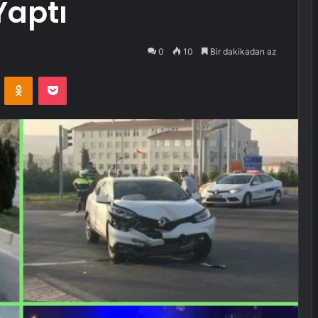
Yaptı
0
10
Bir dakikadan az
VKontakte
Odnoklassniki
Pocket