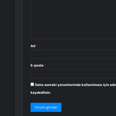
o
r
u
m
*
Ad
*
E-posta
*
Daha sonraki yorumlarımda kullanılması için adı
kaydedilsin.