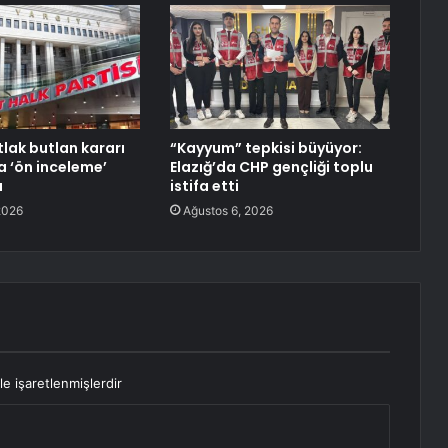
lak butlan kararı
“Kayyum” tepkisi büyüyor:
a ‘ön inceleme’
Elazığ’da CHP gençliği toplu
a
istifa etti
2026
Ağustos 6, 2026
le işaretlenmişlerdir