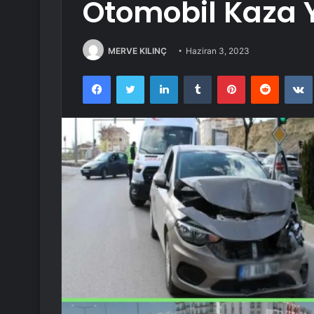
Otomobil Kaza 
MERVE KILINÇ
Haziran 3, 2023
Facebook
Twitter
LinkedIn
Tumblr
Pinterest
Reddit