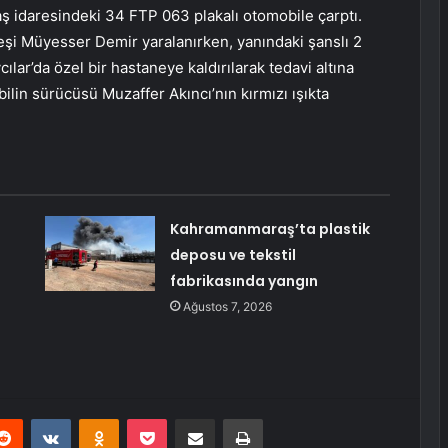
aş idaresindeki 34 FTP 063 plakalı otomobile çarptı.
şi Müyesser Demir yaralanırken, yanındaki şanslı 2
lar’da özel bir hastaneye kaldırılarak tedavi altına
lin sürücüsü Muzaffer Akıncı’nın kırmızı ışıkta
Kahramanmaraş’ta plastik
deposu ve tekstil
fabrikasında yangın
Ağustos 7, 2026
erest
Reddit
VKontakte
Odnoklassniki
Pocket
E-Posta ile paylaş
Yazdır