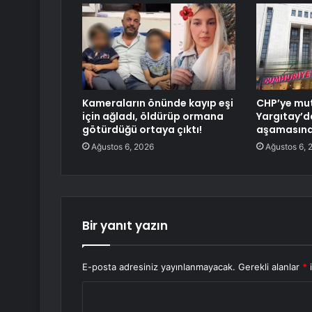
Kameraların önünde kayıp eşi
CHP’ye mut
için ağladı, öldürüp ormana
Yargıtay’d
götürdüğü ortaya çıktı!
aşamasın
Ağustos 6, 2026
Ağustos 6, 
Bir yanıt yazın
E-posta adresiniz yayınlanmayacak.
Gerekli alanlar
*
i
Y