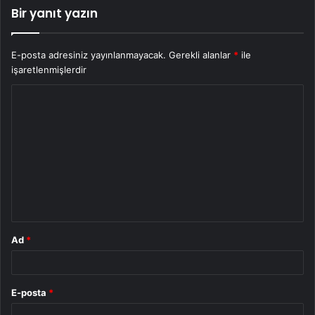
Bir yanıt yazın
E-posta adresiniz yayınlanmayacak.
Gerekli alanlar
*
ile
işaretlenmişlerdir
Y
o
r
u
m
*
Ad
*
E-posta
*