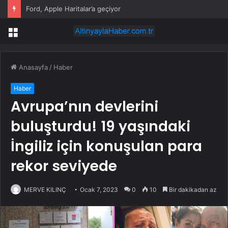
Ford, Apple Haritalar’a geçiyor
Menü
Anasayfa
/
Haber
Haber
Avrupa’nın devlerini
buluşturdu! 19 yaşındaki
İngiliz için konuşulan para
rekor seviyede
MERVE KILINÇ
Ocak 7, 2023
0
10
Bir dakikadan az