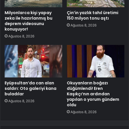
Milyonlarca kişi yapay
Çin’in yazlık tahıl üretimi
zeka ile hazırlanmış bu
150 milyon tonu aştı
deprem videosunu
Ağustos 8, 2026
konuşuyor!
Ağustos 8, 2026
Eyüpsultan’da can alan
Okuyanların boğazı
saldırı: Oto galeriyi kana
düğümlendi! Eren
buladılar
Kaşıkçı’nın ardından
yapılan o yorum gündem
Ağustos 8, 2026
oldu
Ağustos 8, 2026