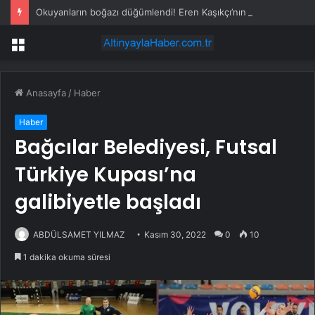
Okuyanların boğazı düğümlendi! Eren Kaşıkçı’nın ardından yapılan o yorum gündem oldu
Menü
Anasayfa
/
Haber
Haber
Bağcılar Belediyesi, Futsal
Türkiye Kupası’na
galibiyetle başladı
ABDÜLSAMET YILMAZ
Kasım 30, 2022
0
10
1 dakika okuma süresi