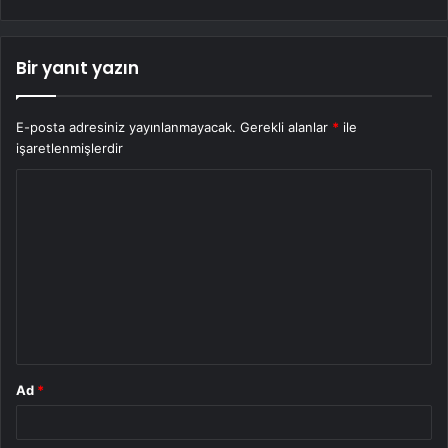
Bir yanıt yazın
E-posta adresiniz yayınlanmayacak.
Gerekli alanlar
*
ile
işaretlenmişlerdir
Y
o
r
u
m
*
Ad
*