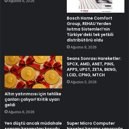
Ağustos 6, 2026
Bosch Home Comfort
Group, REHAU Yerden
Isıtma Sistemleri’nin
Türkiye’deki tek yetkili
distribütörü oldu
Ağustos 6, 2026
Seans Sonrası Hareketler:
SPCX, AMD, ANET, PINS,
APPS, UPST, ZETA, BKNG,
LCID, CPNG, MTCH
Ağustos 5, 2026
Altın yatırımcısı için tehlike
çanları çalıyor! Kritik uyarı
geldi
Ağustos 6, 2026
Yen düştü ancak müdahale
Super Micro Computer
sonrası kazançları korudu
hisseleri kazanç raporuyla