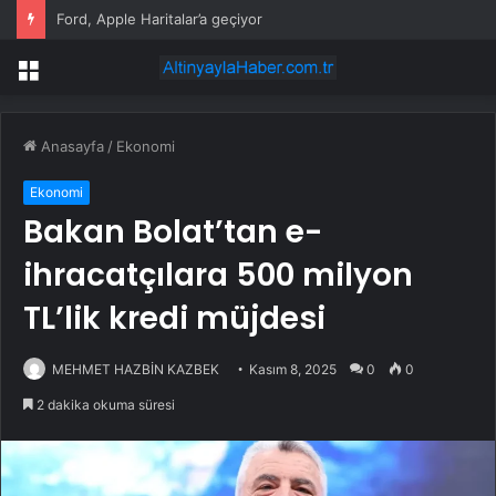
Çanakkale’de bayram tatilinde yüzde 100 doluluk bekleniyor
Menü
Anasayfa
/
Ekonomi
Ekonomi
Bakan Bolat’tan e-
ihracatçılara 500 milyon
TL’lik kredi müjdesi
MEHMET HAZBİN KAZBEK
Kasım 8, 2025
0
0
2 dakika okuma süresi