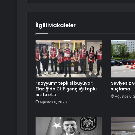
İlgili Makaleler
“Kayyum” tepkisi büyüyor:
Seviyesiz v
Elazığ’da CHP gençliği toplu
suçlama
istifa etti
Ağustos 6, 
Ağustos 6, 2026