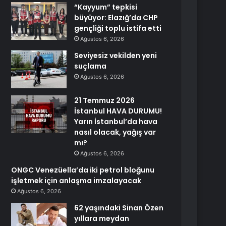
“Kayyum” tepkisi
büyüyor: Elazığ’da CHP
gençliği toplu istifa etti
Ağustos 6, 2026
Seviyesiz vekilden yeni
suçlama
Ağustos 6, 2026
21 Temmuz 2026
İstanbul HAVA DURUMU!
Yarın İstanbul’da hava
nasıl olacak, yağış var
mı?
Ağustos 6, 2026
ONGC Venezüella’da iki petrol bloğunu
işletmek için anlaşma imzalayacak
Ağustos 6, 2026
62 yaşındaki Sinan Özen
yıllara meydan