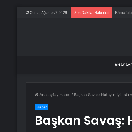
Kameralar
Cuma, Ağustos 7 2026
Son Dakika Haberleri
ANASAY
Anasayfa
/
Haber
/
Başkan Savaş: Hatay’ın iyileştir
Haber
Başkan Savaş: H