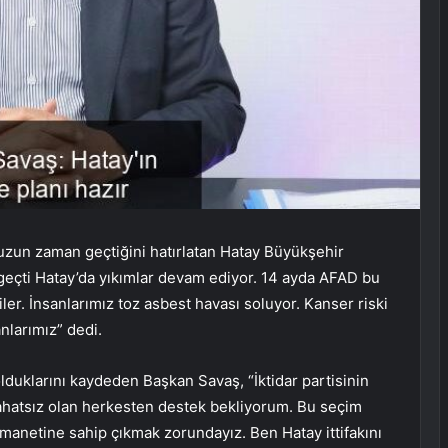
zun zaman geçtiğini hatırlatan Hatay Büyükşehir
 geçti Hatay’da yıkımlar devam ediyor. 14 ayda AFAD bu
er. İnsanlarımız toz asbest havası soluyor. Kanser riski
nlarımız” dedi.
lduklarını kaydeden Başkan Savaş, “İktidar partisinin
ahatsız olan herkesten destek bekliyorum. Bu seçim
emanetine sahip çıkmak zorundayız. Ben Hatay ittifakını