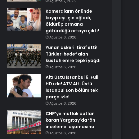
Ağustos 7, 2026
Kameraların önünde
kayıp eşi için ağladı,
öldürüp ormana
götürdüğü ortaya çıktı!
Ağustos 6, 2026
Yunan askeri itiraf etti!
Türkleri hedef alan
küstah emre tepki yağdı
Ağustos 6, 2026
Altı Üstü İstanbul 6. Full
HD izle! ATV Altı Üstü
İstanbul son bölüm tek
parça izle!
Ağustos 6, 2026
CHP’ye mutlak butlan
kararı Yargıtay’da ‘ön
inceleme’ aşamasına
Ağustos 6, 2026