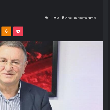
0
3
2 dakika okuma süresi
VKontakte
Odnoklassniki
Pocket