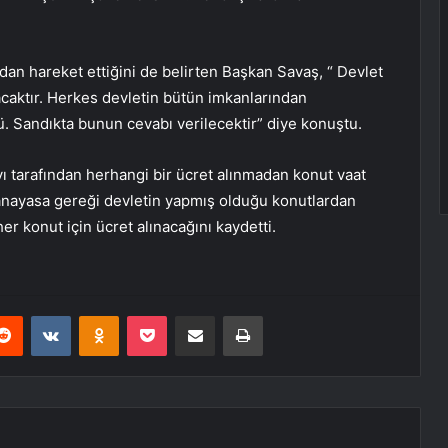
adan hareket ettiğini de belirten Başkan Savaş, “ Devlet
kacaktır. Herkes devletin bütün imkanlarından
ü. Sandıkta bunun cevabı verilecektir” diye konuştu.
yı tarafından herhangi bir ücret alınmadan konut vaat
, anayasa gereği devletin yapmış olduğu konutlardan
er konut için ücret alınacağını kaydetti.
erest
Reddit
VKontakte
Odnoklassniki
Pocket
E-Posta ile paylaş
Yazdır