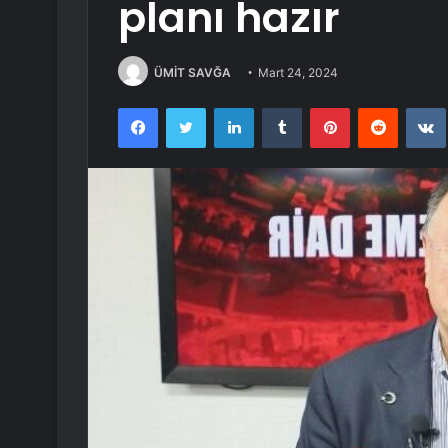
planı hazır
ÜMİT SAVĞA
Mart 24, 2024
Facebook
Twitter
LinkedIn
Tumblr
Pinterest
Reddit