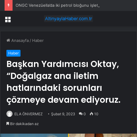
ONGC Venezüella’da iki petrol bloğunu işletmek için anlaşma imzalayacak
Menü
Anasayfa
/
Haber
Haber
Başkan Yardımcısı Oktay,
“Doğalgaz ana iletim
hatlarındaki sorunları
çözmeye devam ediyoruz.
ELA ÖNVERMEZ
Şubat 9, 2023
0
10
Bir dakikadan az