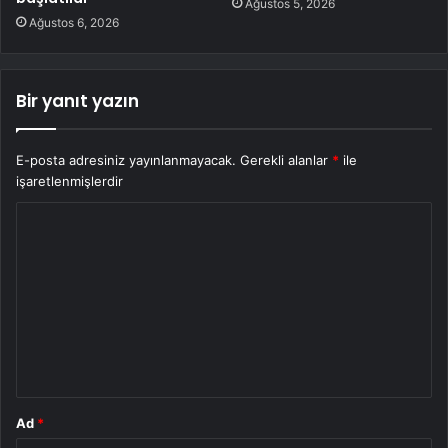
Ağustos 5, 2026
Ağustos 6, 2026
Bir yanıt yazın
E-posta adresiniz yayınlanmayacak.
Gerekli alanlar
*
ile
işaretlenmişlerdir
Y
o
r
u
m
*
Ad
*