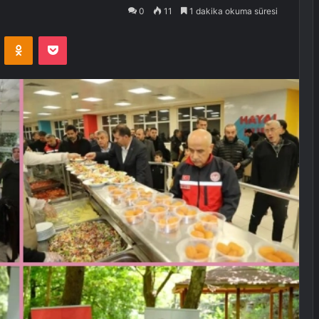
0
11
1 dakika okuma süresi
VKontakte
Odnoklassniki
Pocket