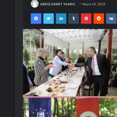
ABDÜLSAMET YILMAZ
Mayıs 24, 2023
Facebook
Twitter
LinkedIn
Tumblr
Pinterest
Reddit