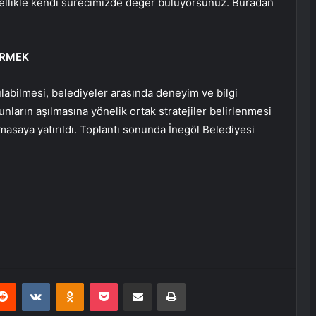
özellikle kendi sürecimizde değer buluyorsunuz. Buradan
ERMEK
labilmesi, belediyeler arasında deneyim ve bilgi
runların aşılmasına yönelik ortak stratejiler belirlenmesi
r masaya yatırıldı. Toplantı sonunda İnegöl Belediyesi
erest
Reddit
VKontakte
Odnoklassniki
Pocket
E-Posta ile paylaş
Yazdır