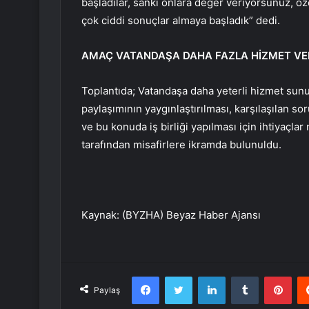
başladılar, sanki onlara değer veriyorsunuz, 
çok ciddi sonuçlar almaya başladık” dedi.
AMAÇ VATANDAŞA DAHA FAZLA HİZMET V
Toplantıda; Vatandaşa daha yeterli hizmet sunu
paylaşımının yaygınlaştırılması, karşılaşılan so
ve bu konuda iş birliği yapılması için ihtiyaçla
tarafından misafirlere ikramda bulunuldu.
Kaynak: (BYZHA) Beyaz Haber Ajansı
Facebook
Twitter
LinkedIn
Tumblr
Pint
Paylaş