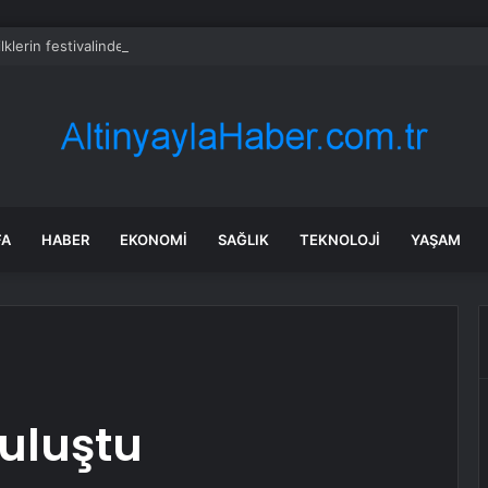
ilklerin festivalinde çocuklar da şen şakrak
FA
HABER
EKONOMI
SAĞLIK
TEKNOLOJI
YAŞAM
Buluştu