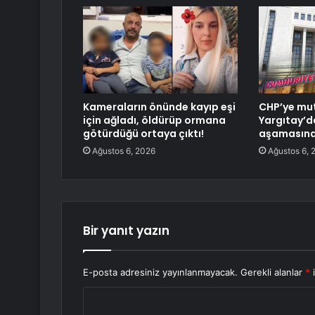
Kameraların önünde kayıp eşi
CHP’ye mut
için ağladı, öldürüp ormana
Yargıtay’d
götürdüğü ortaya çıktı!
aşamasın
Ağustos 6, 2026
Ağustos 6, 
Bir yanıt yazın
E-posta adresiniz yayınlanmayacak.
Gerekli alanlar
*
i
Y