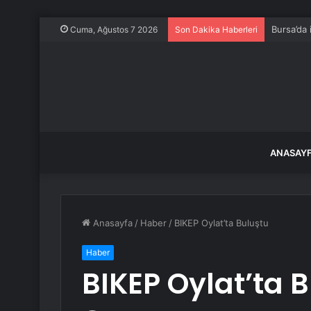
Bursa’da 
Cuma, Ağustos 7 2026
Son Dakika Haberleri
ANASAY
Anasayfa
/
Haber
/
BIKEP Oylat’ta Buluştu
Haber
BIKEP Oylat’ta 