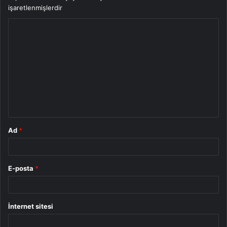
işaretlenmişlerdir
Y
o
r
u
m
*
Ad
*
E-posta
*
İnternet sitesi