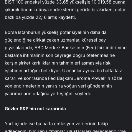
BIST 100 endeksi yüzde 33,65 yükselişle 10.019,58 puana
çıkarak önemli dünya endekslerini geride bırakırken, dolar
bazlı da yüzde 22,16 artış kaydetti.
Borsa İstanbul’un yükseliş potansiyelinin daha da
güçlendiğine dikkat çeken uzmanlar, küresel pay
piyasalarında, ABD Merkez Bankasının (Fed) faiz indirimine
başlama ihtimalinin son çeyreğe doğru ötelenmesine
karşın şirket karlılıklarının tahminleri aşmasıyla risk
iştahının arttığını belirtiyor. Uzmanlar ayrıca bu hafta faiz
kararı ve sonrasında Fed Başkanı Jerome Powell’ın sözle
yönlendirmelerinin yanı sıra yoğun veri gündeminin
yatırımcıların odağına yerleştiğini söyledi.
Gözler S&P’nin not kararında
Yurt içinde ise bu hafta enflasyon verilerinin takip
edileceğini bildiren uzmanlar, uluslararası derecelendirme