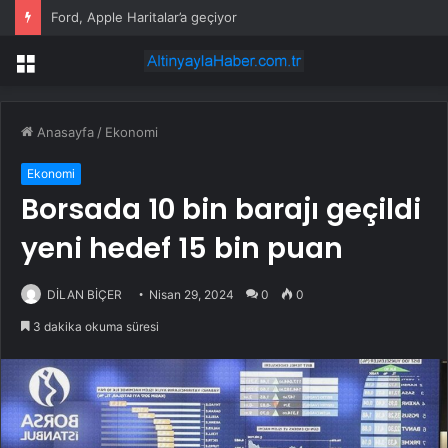
Çanakkale’de bayram tatilinde yüzde 100 doluluk bekleniyor
Menü
Anasayfa
/
Ekonomi
Ekonomi
Borsada 10 bin barajı geçildi
yeni hedef 15 bin puan
DİLAN BİÇER
Nisan 29, 2024
0
0
3 dakika okuma süresi