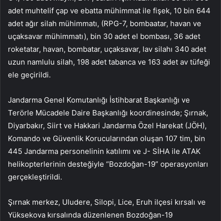
adet muhtelif çap ve ebatta mühimmat ile fişek, 10 bin 644
adet ağır silah mühimmatı, (RPG-7, bombaatar, havan ve
uçaksavar mühimmatı), bin 30 adet el bombası, 36 adet
roketatar, havan, bombatar, uçaksavar, lav silahı 340 adet
uzun namlulu silah, 198 adet tabanca ve 163 adet av tüfeği
ele geçirildi.
Jandarma Genel Komutanlığı İstihbarat Başkanlığı ve
Terörle Mücadele Daire Başkanlığı koordinesinde; Şırnak,
Diyarbakır, Siirt ve Hakkari Jandarma Özel Harekat (JÖH),
Komando ve Güvenlik Korucularından oluşan 107 tim, bin
445 Jandarma personelinin katılımı ve J- SİHA ile ATAK
helikopterlerinin desteğiyle “Bozdoğan-19” operasyonları
gerçekleştirildi.
Şırnak merkez, Uludere, Silopi, Lice, Eruh ilçesi kırsalı ve
Yüksekova kırsalında düzenlenen Bozdoğan-19