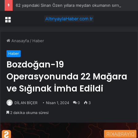
62 yaşındaki Sinan Özen yıllara meydan okumanın sırrını anlattı
Menü
Anasayfa
/
Haber
Haber
Bozdoğan-19
Operasyonunda 22 Mağara
ve Sığınak İmha Edildi
DİLAN BİÇER
Nisan 1, 2024
0
3
2 dakika okuma süresi