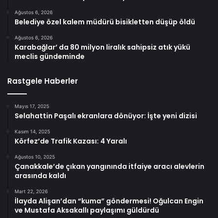
Ağustos 6, 2026
Belediye özel kalem müdürü bisikletten düşüp öldü
Ağustos 6, 2026
Karabağlar’ da 80 milyon liralık sahipsiz atık yükü
meclis gündeminde
Rastgele Haberler
Mayıs 17, 2025
Selahattin Paşalı ekranlara dönüyor: İşte yeni dizisi
Kasım 14, 2025
Körfez’de Trafik Kazası: 4 Yaralı
Ağustos 10, 2025
Çanakkale’de çıkan yangınında itfaiye aracı alevlerin
arasında kaldı
Mart 22, 2026
İlayda Alişan’dan “kuma” göndermesi! Oğulcan Engin
ve Mustafa Aksakallı paylaşımı güldürdü