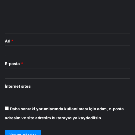
u
m
*
Ad
*
E-posta
*
İnternet sitesi
Daha sonraki yorumlarımda kullanılması için adım, e-posta
adresim ve site adresim bu tarayıcıya kaydedilsin.