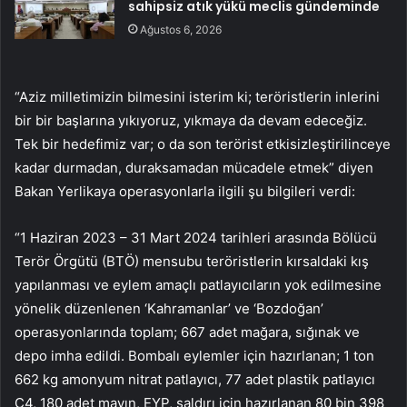
sahipsiz atık yükü meclis gündeminde
Ağustos 6, 2026
“Aziz milletimizin bilmesini isterim ki; teröristlerin inlerini
bir bir başlarına yıkıyoruz, yıkmaya da devam edeceğiz.
Tek bir hedefimiz var; o da son terörist etkisizleştirilinceye
kadar durmadan, duraksamadan mücadele etmek” diyen
Bakan Yerlikaya operasyonlarla ilgili şu bilgileri verdi:
“1 Haziran 2023 – 31 Mart 2024 tarihleri arasında Bölücü
Terör Örgütü (BTÖ) mensubu teröristlerin kırsaldaki kış
yapılanması ve eylem amaçlı patlayıcıların yok edilmesine
yönelik düzenlenen ‘Kahramanlar’ ve ‘Bozdoğan’
operasyonlarında toplam; 667 adet mağara, sığınak ve
depo imha edildi. Bombalı eylemler için hazırlanan; 1 ton
662 kg amonyum nitrat patlayıcı, 77 adet plastik patlayıcı
C4, 180 adet mayın, EYP, saldırı için hazırlanan 80 bin 398