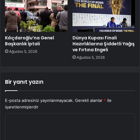
Kılıçdaroğlu’na Genel
Dünya Kupası Finali
Başkanlık İptali
Hazırlıklarına Şiddetli Yağış
ve Fırtına Engeli
Ağustos 5, 2026
Ağustos 5, 2026
Bir yanıt yazın
E-posta adresiniz yayınlanmayacak.
Gerekli alanlar
*
ile
işaretlenmişlerdir
Y
o
r