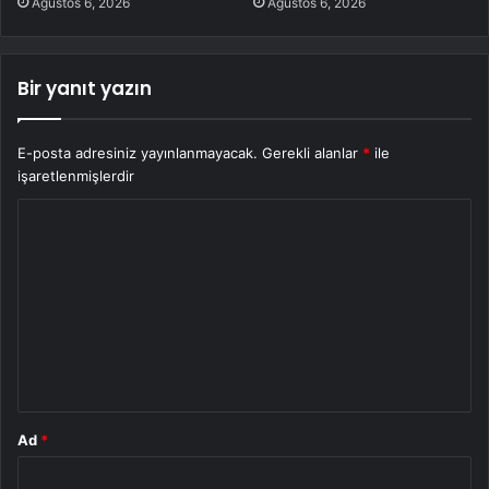
Ağustos 6, 2026
Ağustos 6, 2026
Bir yanıt yazın
E-posta adresiniz yayınlanmayacak.
Gerekli alanlar
*
ile
işaretlenmişlerdir
Y
o
r
u
m
*
Ad
*