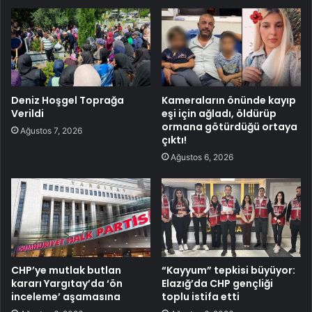
Deniz Hoşgel Toprağa
Kameraların önünde kayıp
Verildi
eşi için ağladı, öldürüp
ormana götürdüğü ortaya
Ağustos 7, 2026
çıktı!
Ağustos 6, 2026
CHP’ye mutlak butlan
“Kayyum” tepkisi büyüyor:
kararı Yargıtay’da ‘ön
Elazığ’da CHP gençliği
inceleme’ aşamasına
toplu istifa etti