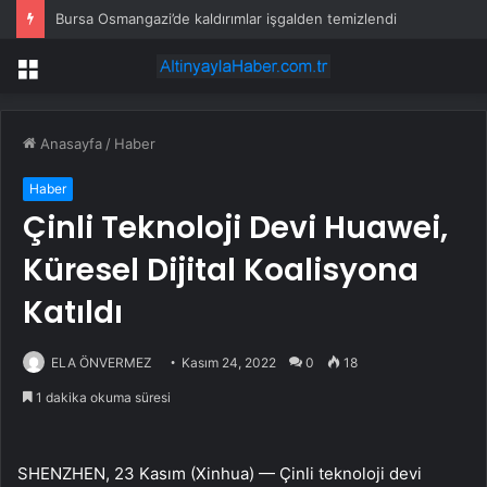
Bursa Osmangazi’de kaldırımlar işgalden temizlendi
Menü
Anasayfa
/
Haber
Haber
Çinli Teknoloji Devi Huawei,
Küresel Dijital Koalisyona
Katıldı
ELA ÖNVERMEZ
Kasım 24, 2022
0
18
1 dakika okuma süresi
SHENZHEN, 23 Kasım (Xinhua) — Çinli teknoloji devi