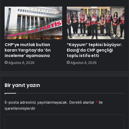
CHP’ye mutlak butlan
“Kayyum” tepkisi büyüyor:
kararı Yargıtay’da ‘ön
Elazığ’da CHP gençliği
inceleme’ aşamasına
toplu istifa etti
Ağustos 6, 2026
Ağustos 6, 2026
Bir yanıt yazın
E-posta adresiniz yayınlanmayacak.
Gerekli alanlar
*
ile
işaretlenmişlerdir
Y
o