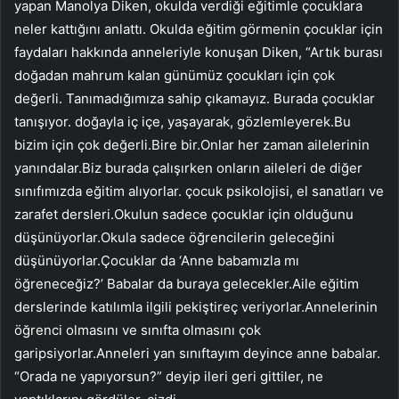
yapan Manolya Diken, okulda verdiği eğitimle çocuklara
neler kattığını anlattı. Okulda eğitim görmenin çocuklar için
faydaları hakkında anneleriyle konuşan Diken, “Artık burası
doğadan mahrum kalan günümüz çocukları için çok
değerli. Tanımadığımıza sahip çıkamayız. Burada çocuklar
tanışıyor. doğayla iç içe, yaşayarak, gözlemleyerek.Bu
bizim için çok değerli.Bire bir.Onlar her zaman ailelerinin
yanındalar.Biz burada çalışırken onların aileleri de diğer
sınıfımızda eğitim alıyorlar. çocuk psikolojisi, el sanatları ve
zarafet dersleri.Okulun sadece çocuklar için olduğunu
düşünüyorlar.Okula sadece öğrencilerin geleceğini
düşünüyorlar.Çocuklar da ‘Anne babamızla mı
öğreneceğiz?’ Babalar da buraya gelecekler.Aile eğitim
derslerinde katılımla ilgili pekiştireç veriyorlar.Annelerinin
öğrenci olmasını ve sınıfta olmasını çok
garipsiyorlar.Anneleri yan sınıftayım deyince anne babalar.
“Orada ne yapıyorsun?” deyip ileri geri gittiler, ne