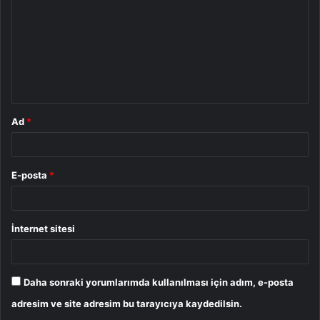
r
u
m
*
Ad
*
E-posta
*
İnternet sitesi
Daha sonraki yorumlarımda kullanılması için adım, e-posta
adresim ve site adresim bu tarayıcıya kaydedilsin.