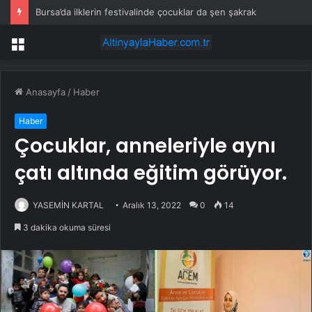
Bursa’da ilklerin festivalinde çocuklar da şen şakrak
Menü
Anasayfa
/
Haber
Haber
Çocuklar, anneleriyle aynı
çatı altında eğitim görüyor.
YASEMİN KARTAL
Aralık 13, 2022
0
14
3 dakika okuma süresi