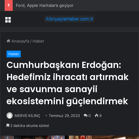
Çanakkale’de bayram tatilinde yüzde 100 doluluk bekleniyor
Menü
Anasayfa
/
Haber
Haber
Cumhurbaşkanı Erdoğan:
Hedefimiz ihracatı artırmak
ve savunma sanayii
ekosistemini güçlendirmek
MERVE KILINÇ
Temmuz 29, 2023
0
9
2 dakika okuma süresi