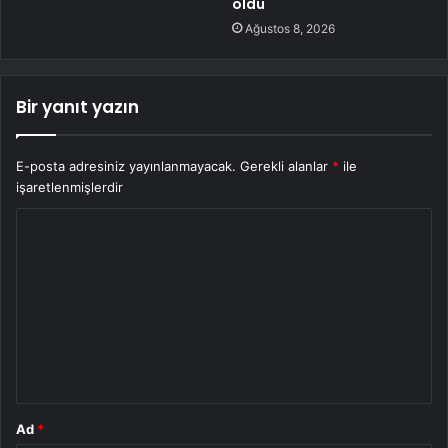
oldu
Ağustos 8, 2026
Bir yanıt yazın
E-posta adresiniz yayınlanmayacak.
Gerekli alanlar
*
ile
işaretlenmişlerdir
Y
o
r
u
m
*
Ad
*