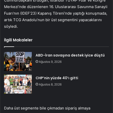
Cumhurbaşkanı Erdoğan, İstanbul TÜYAP Fuar ve Kongre
Merkezi’nde düzenlenen 16. Uluslararası Savunma Sanayii
Fuarı’nın (IDEF’23) Kapanış Töreni’nde yaptığı konuşmada,
artık TCG Anadolu’nun bir üst segmentini yapacaklarını
söyledi.
İlgili Makaleler
ABD-İran savaşına destek iyice düştü
Ağustos 9, 2026
CHP’nin yüzde 40’ı gitti
Ağustos 8, 2026
Daha üst segmente bile çıkmadan sipariş almaya