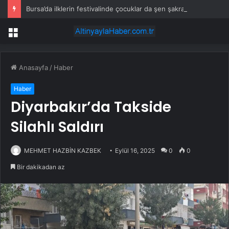
Bursa’da ilklerin festivalinde çocuklar da şen şakrak
Menü
Anasayfa
/
Haber
Haber
Diyarbakır’da Takside
Silahlı Saldırı
MEHMET HAZBİN KAZBEK
Eylül 16, 2025
0
0
Bir dakikadan az