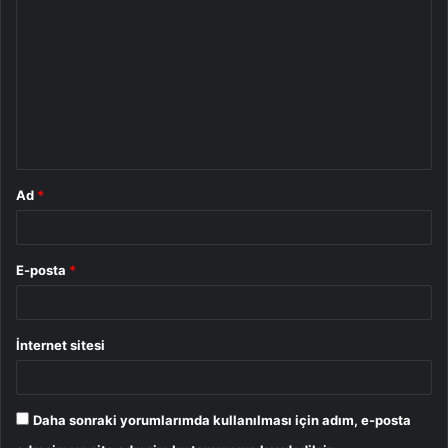
o
r
u
m
*
Ad
*
E-posta
*
İnternet sitesi
Daha sonraki yorumlarımda kullanılması için adım, e-posta