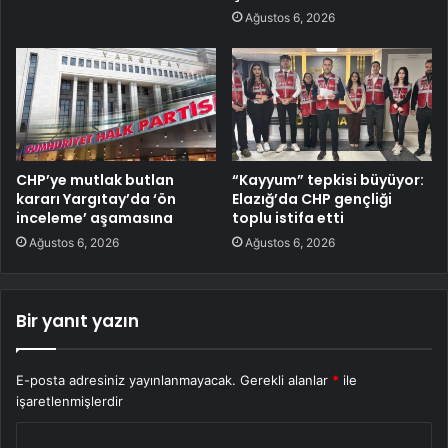
Ağustos 6, 2026
CHP’ye mutlak butlan
“Kayyum” tepkisi büyüyor:
kararı Yargıtay’da ‘ön
Elazığ’da CHP gençliği
inceleme’ aşamasına
toplu istifa etti
Ağustos 6, 2026
Ağustos 6, 2026
Bir yanıt yazın
E-posta adresiniz yayınlanmayacak.
Gerekli alanlar
*
ile
işaretlenmişlerdir
Y