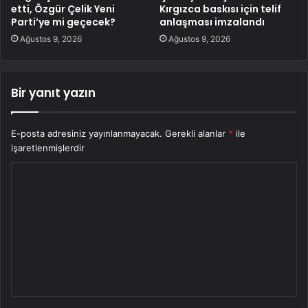
etti, Özgür Çelik Yeni
Kırgızca baskısı için telif
Parti’ye mi geçecek?
anlaşması imzalandı
Ağustos 9, 2026
Ağustos 9, 2026
Bir yanıt yazın
E-posta adresiniz yayınlanmayacak.
Gerekli alanlar
*
ile
işaretlenmişlerdir
Y
o
r
u
m
*