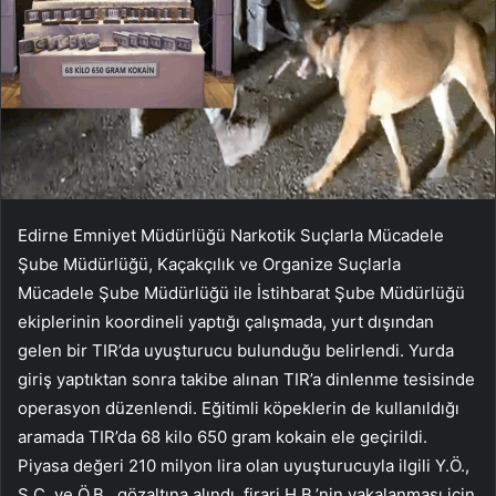
Edirne Emniyet Müdürlüğü Narkotik Suçlarla Mücadele
Şube Müdürlüğü, Kaçakçılık ve Organize Suçlarla
Mücadele Şube Müdürlüğü ile İstihbarat Şube Müdürlüğü
ekiplerinin koordineli yaptığı çalışmada, yurt dışından
gelen bir TIR’da uyuşturucu bulunduğu belirlendi. Yurda
giriş yaptıktan sonra takibe alınan TIR’a dinlenme tesisinde
operasyon düzenlendi. Eğitimli köpeklerin de kullanıldığı
aramada TIR’da 68 kilo 650 gram kokain ele geçirildi.
Piyasa değeri 210 milyon lira olan uyuşturucuyla ilgili Y.Ö.,
S.Ç. ve Ö.B., gözaltına alındı, firari H.B.’nin yakalanması için