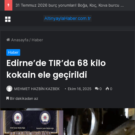
31 Temmuz 2026 burç yorumları! Boğa, Koç, Kova burcu yorumu… AŞK, EVLİLİK, SAĞLIK yorumları ne diyor?
Menü
Anasayfa
/
Haber
Haber
Edirne’de TIR’da 68 kilo
kokain ele geçirildi
MEHMET HAZBİN KAZBEK
Ekim 16, 2025
0
0
Bir dakikadan az