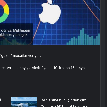
“güzel” mesajlar veriyor.
e Valilik onayıyla simit fiyatını 10 liradan 15 liraya
i
Deniz suyunun içinden çıktı:
Dünyaya 50 bin yıl boyunca