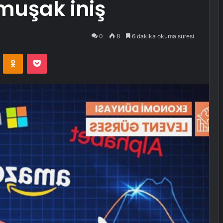
muşak iniş
0
8
6 dakika okuma süresi
VKontakte
Odnoklassniki
Pocket