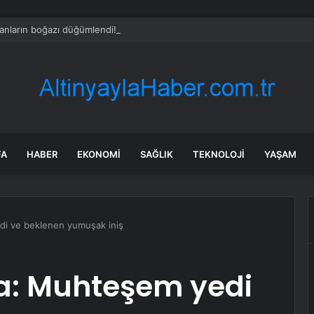
nların boğazı düğümlendi! Eren Kaşıkçı’nın ardından yapılan o yorum g
FA
HABER
EKONOMI
SAĞLIK
TEKNOLOJI
YAŞAM
i ve beklenen yumuşak iniş
a: Muhteşem yedi