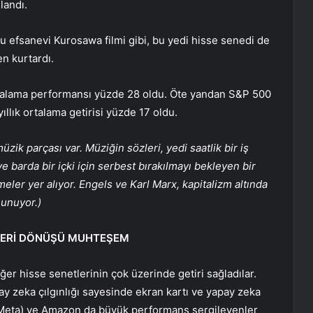
landı.
u efsanevi Kurosawa filmi gibi, bu yedi hisse senedi de
en kurtardı.
rtalama performansı yüzde 28 oldu. Öte yandan S&P 500
llık ortalama getirisi yüzde 17 oldu.
zik parçası var. Müziğin sözleri, yedi saatlik bir iş
 barda bir içki için serbest bırakılmayı bekleyen bir
meler yer alıyor. Engels ve Karl Marx, kapitalizm altında
sunuyor.)
 GERİ DÖNÜŞÜ MUHTEŞEM
iğer hisse senetlerinin çok üzerinde getiri sağladılar.
pay zeka çılgınlığı sayesinde ekran kartı ve yapay zeka
 (Meta) ve Amazon da büyük performans sergileyenler