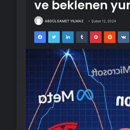
ve beklenen yu
ABDÜLSAMET YILMAZ
Şubat 12, 2024
Facebook
Twitter
LinkedIn
Tumblr
Pinterest
Reddit