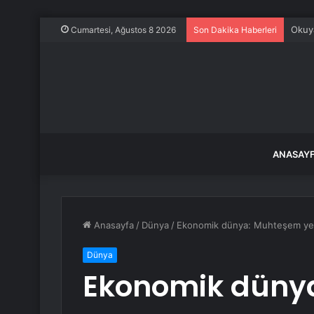
Okuya
Cumartesi, Ağustos 8 2026
Son Dakika Haberleri
ANASAY
Anasayfa
/
Dünya
/
Ekonomik dünya: Muhteşem yed
Dünya
Ekonomik düny