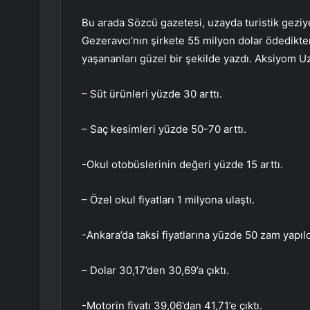
Bu arada Sözcü gazetesi, uzayda turistik geziy
Gezeravcı’nın şirkete 55 milyon dolar ödedikt
yaşananları güzel bir şekilde yazdı. Aksiyom Uza
– Süt ürünleri yüzde 30 arttı.
– Saç kesimleri yüzde 50-70 arttı.
-Okul otobüslerinin değeri yüzde 15 arttı.
– Özel okul fiyatları 1 milyona ulaştı.
-Ankara’da taksi fiyatlarına yüzde 50 zam yapıld
– Dolar 30,17’den 30,69’a çıktı.
-Motorin fiyatı 39,06’dan 41,71’e çıktı.