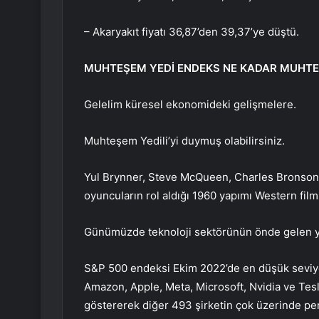
– Akaryakıt fiyatı 36,87’den 39,37’ye düştü.
MUHTEŞEM YEDİ ENDEKS NE KADAR MUHT
Gelelim küresel ekonomideki gelişmelere.
Muhteşem Yedili’yi duymuş olabilirsiniz.
Yul Brynner, Steve McQueen, Charles Bronson,
oyuncuların rol aldığı 1960 yapımı Western fil
Günümüzde teknoloji sektörünün önde gelen yed
S&P 500 endeksi Ekim 2022’de en düşük seviyes
Amazon, Apple, Meta, Microsoft, Nvidia ve Tesl
göstererek diğer 493 şirketin çok üzerinde pe