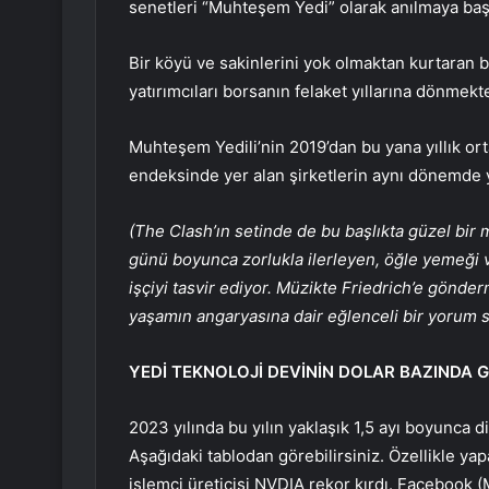
senetleri “Muhteşem Yedi” olarak anılmaya baş
Bir köyü ve sakinlerini yok olmaktan kurtaran b
yatırımcıları borsanın felaket yıllarına dönmekt
Muhteşem Yedili’nin 2019’dan bu yana yıllık o
endeksinde yer alan şirketlerin aynı dönemde yı
(The Clash’ın setinde de bu başlıkta güzel bir mü
günü boyunca zorlukla ilerleyen, öğle yemeği ve
işçiyi tasvir ediyor. Müzikte Friedrich’e gönder
yaşamın angaryasına dair eğlenceli bir yorum 
YEDİ TEKNOLOJİ DEVİNİN DOLAR BAZINDA
2023 yılında bu yılın yaklaşık 1,5 ayı boyunca d
Aşağıdaki tablodan görebilirsiniz. Özellikle ya
işlemci üreticisi NVDIA rekor kırdı. Facebook