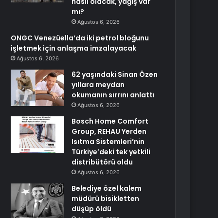
nasıl olacak, yağış var
mı?
Ağustos 6, 2026
ONGC Venezüella’da iki petrol bloğunu
işletmek için anlaşma imzalayacak
Ağustos 6, 2026
62 yaşındaki Sinan Özen
yıllara meydan
okumanın sırrını anlattı
Ağustos 6, 2026
Bosch Home Comfort
Group, REHAU Yerden
Isıtma Sistemleri’nin
Türkiye’deki tek yetkili
distribütörü oldu
Ağustos 6, 2026
Belediye özel kalem
müdürü bisikletten
düşüp öldü