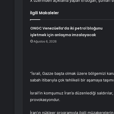
X üzerinden açıklama yapan Erdoğan, şunları s
İlgili Makaleler
ONGC Venezüella’da iki petrol bloğunu
işletmek için anlaşma imzalayacak
Ağustos 6, 2026
“İsrail, Gazze başta olmak üzere bölgemizi kana
sabah itibarıyla çok tehlikeli bir aşamaya taşımış
İsrail’in komşumuz İran’a düzenlediği saldırılar
provokasyondur.
İran’ın nükleer programıyla ilgili müzakerelerin