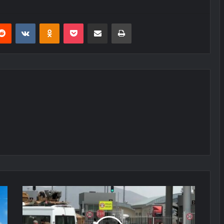
erest
Reddit
VKontakte
Odnoklassniki
Pocket
E-Posta ile paylaş
Yazdır