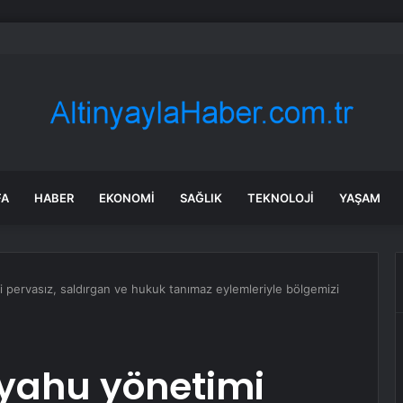
Venezüella’da iki petrol bloğunu işletmek için anlaşma imzalayacak
FA
HABER
EKONOMI
SAĞLIK
TEKNOLOJI
YAŞAM
pervasız, saldırgan ve hukuk tanımaz eylemleriyle bölgemizi
yahu yönetimi