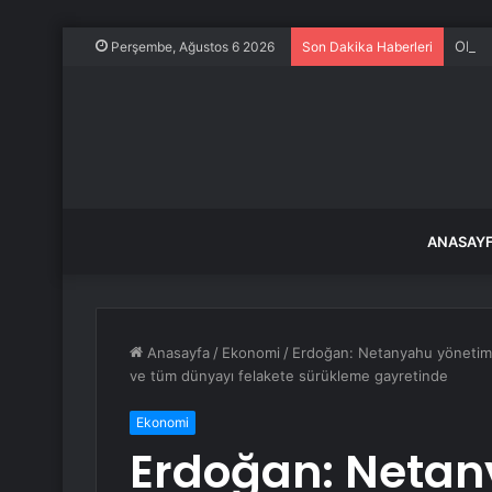
ONGC 
Perşembe, Ağustos 6 2026
Son Dakika Haberleri
ANASAY
Anasayfa
/
Ekonomi
/
Erdoğan: Netanyahu yönetimi 
ve tüm dünyayı felakete sürükleme gayretinde
Ekonomi
Erdoğan: Netan