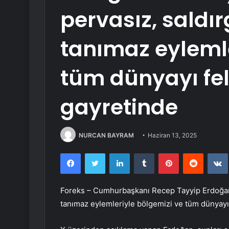
pervasız, saldı
tanımaz eylemle
tüm dünyayı fe
gayretinde
NURCAN BAYRAM
Haziran 13, 2025
Facebook
Twitter
LinkedIn
Tumblr
Pinterest
Reddit
Foreks – Cumhurbaşkanı Recep Tayyip Erdoğan,
tanımaz eylemleriyle bölgemizi ve tüm dünyayı 