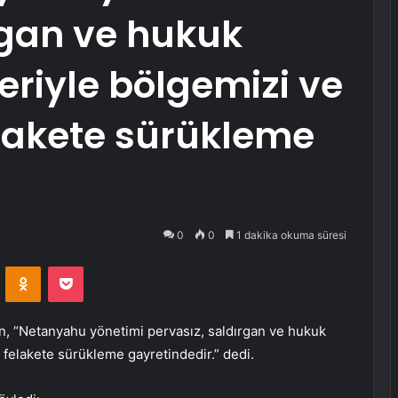
rgan ve hukuk
riyle bölgemizi ve
lakete sürükleme
0
0
1 dakika okuma süresi
VKontakte
Odnoklassniki
Pocket
 “Netanyahu yönetimi pervasız, saldırgan ve hukuk
felakete sürükleme gayretindedir.” dedi.