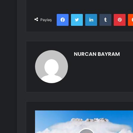
Facebook
Twitter
LinkedIn
Tumblr
Pint
Paylaş
NURCAN BAYRAM