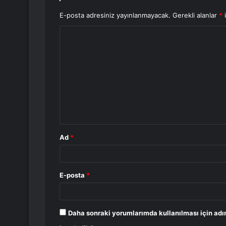
E-posta adresiniz yayınlanmayacak.
Gerekli alanlar
*
i
Y
o
r
u
m
*
Ad
*
E-posta
*
Daha sonraki yorumlarımda kullanılması için adı