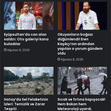
Eyüpsultan’da can alan
Okuyanların boğazı
saldırı: Oto galeriyi kana
düğümlendi! Eren
buladılar
Kaşıkçı’nın ardından
yapılan o yorum gündem
Ağustos 8, 2026
oldu
Ağustos 8, 2026
Hatay’da Sel Felaketinin
Sıcak ve fırtına kapışacak!
İzleri: Temizlik ve Zarar
Hem Bakan hem
Tespiti
Meteoroloji uyardı.