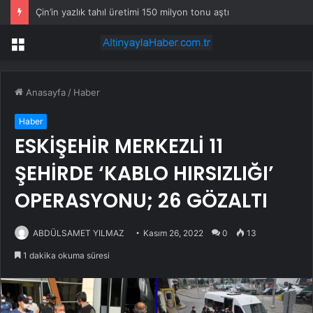
Çin’in yazlık tahıl üretimi 150 milyon tonu aştı
Menü
Anasayfa
/
Haber
Haber
ESKİŞEHİR MERKEZLİ 11
ŞEHİRDE ‘KABLO HIRSIZLIĞI’
OPERASYONU; 26 GÖZALTI
ABDÜLSAMET YILMAZ
Kasım 26, 2022
0
13
1 dakika okuma süresi