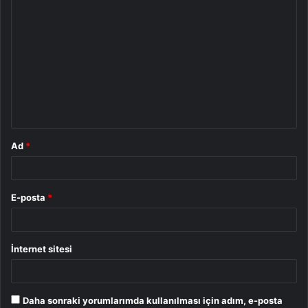
Y
o
r
u
m
*
Ad
*
E-posta
*
İnternet sitesi
Daha sonraki yorumlarımda kullanılması için adım, e-posta