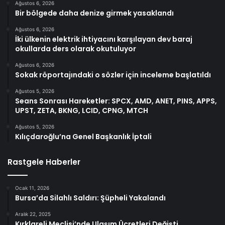
Ağustos 6, 2026
Bir bölgede daha denize girmek yasaklandı
Ağustos 6, 2026
İki ülkenin elektrik ihtiyacını karşılayan dev baraj
okullarda ders olarak okutuluyor
Ağustos 6, 2026
Sokak röportajındaki o sözler için inceleme başlatıldı
Ağustos 5, 2026
Seans Sonrası Hareketler: SPCX, AMD, ANET, PINS, APPS,
UPST, ZETA, BKNG, LCID, CPNG, MTCH
Ağustos 5, 2026
Kılıçdaroğlu’na Genel Başkanlık İptali
Rastgele Haberler
Ocak 11, 2026
Bursa’da Silahlı Saldırı: Şüpheli Yakalandı
Aralık 22, 2025
Kırklareli Meclisi’nde Ulaşım Ücretleri Değişti