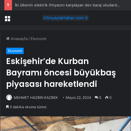
İki ülkenin elektrik ihtiyacını karşılayan dev baraj okullarda ders olarak okutuluyor
Menü
Anasayfa
/
Ekonomi
Ekonomi
Eskişehir’de Kurban
Bayramı öncesi büyükbaş
piyasası hareketlendi
MEHMET HAZBİN KAZBEK
Mayıs 22, 2024
0
0
3 dakika okuma süresi