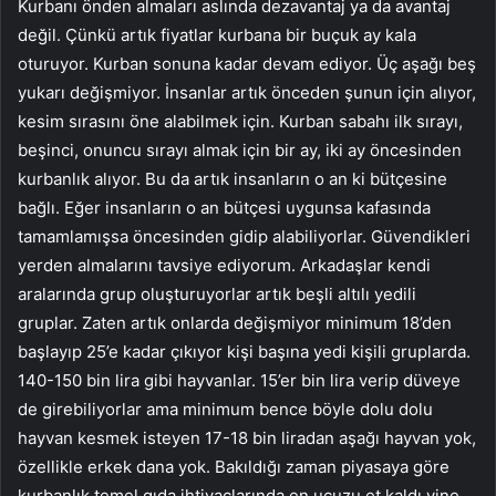
Kurbanı önden almaları aslında dezavantaj ya da avantaj
değil. Çünkü artık fiyatlar kurbana bir buçuk ay kala
oturuyor. Kurban sonuna kadar devam ediyor. Üç aşağı beş
yukarı değişmiyor. İnsanlar artık önceden şunun için alıyor,
kesim sırasını öne alabilmek için. Kurban sabahı ilk sırayı,
beşinci, onuncu sırayı almak için bir ay, iki ay öncesinden
kurbanlık alıyor. Bu da artık insanların o an ki bütçesine
bağlı. Eğer insanların o an bütçesi uygunsa kafasında
tamamlamışsa öncesinden gidip alabiliyorlar. Güvendikleri
yerden almalarını tavsiye ediyorum. Arkadaşlar kendi
aralarında grup oluşturuyorlar artık beşli altılı yedili
gruplar. Zaten artık onlarda değişmiyor minimum 18’den
başlayıp 25’e kadar çıkıyor kişi başına yedi kişili gruplarda.
140-150 bin lira gibi hayvanlar. 15’er bin lira verip düveye
de girebiliyorlar ama minimum bence böyle dolu dolu
hayvan kesmek isteyen 17-18 bin liradan aşağı hayvan yok,
özellikle erkek dana yok. Bakıldığı zaman piyasaya göre
kurbanlık temel gıda ihtiyaçlarında en ucuzu et kaldı yine.