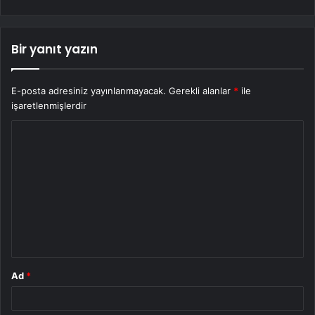
Bir yanıt yazın
E-posta adresiniz yayınlanmayacak.
Gerekli alanlar
*
ile
işaretlenmişlerdir
Y
o
r
u
m
*
Ad
*