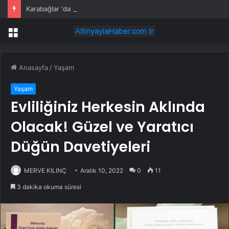
Karabağlar ‘da Gazeteci Barış Selçuk saygıyla anıldı
Menü
Anasayfa
/
Yaşam
Yaşam
Evliliğiniz Herkesin Aklında
Olacak! Güzel ve Yaratıcı
Düğün Davetiyeleri
MERVE KILINÇ
Aralık 10, 2022
0
11
3 dakika okuma süresi