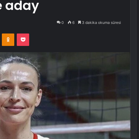
ne aday
0
6
3 dakika okuma süresi
VKontakte
Odnoklassniki
Pocket