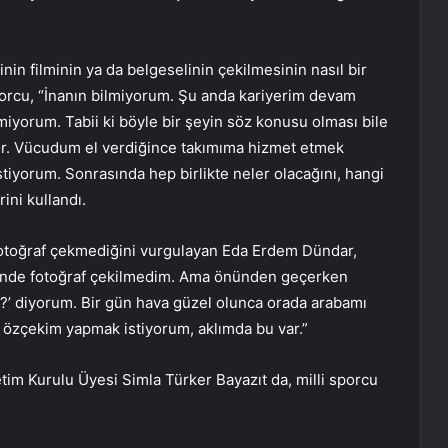
nin filminin ya da belgeselinin çekilmesinin nasıl bir
sporcu, “İnanın bilmiyorum. Şu anda kariyerim devam
ilmiyorum. Tabii ki böyle bir şeyin söz konusu olması bile
or. Vücudum el verdiğince takımıma hizmet etmek
tiyorum. Sonrasında hep birlikte neler olacağını, hangi
ini kullandı.
otoğraf çekmediğini vurgulayan Eda Erdem Dündar,
önünde fotoğraf çekilmedim. Ama önünden geçerken
mı?’ diyorum. Bir gün hava güzel olunca orada arabamı
r özçekim yapmak istiyorum, aklımda bu var.”
m Kurulu Üyesi Simla Türker Bayazıt da, milli sporcu