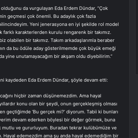
li olduğunu da vurgulayan Eda Erdem Dündar, “Çok
imin geçmesi çok önemli. Bu adaylık çok fazla
lincindeyim. Yeni jenerasyona en iyi şekilde rol model
 farklı karakterlerden kurulu rengarenk bir takımız.
iz olabilen bir takımız. Takım arkadaşlarımla beraber
rımın da bu ödüle aday gösterilmemde çok büyük emeği
da yine unutamayacağım bir akşam oldu diyebilirim.”
ini kaydeden Eda Erdem Dündar, şöyle devam etti:
acağını hiçbir zaman düşünemezdim. Ama hayal
llardır konu olan bir şeydi, onun gerçekleşmiş olması
n geçtiğimde ‘Bu gerçek mi?’ diyorum. Tabii ki bunları
yerim devam ederken böylesi bir değer görmek, buna
ok mutlu ve gururluyum. Buradan tekrar kulübümüze ve
rum. Hayal edemezdim ama şu anda hayal edemediğim bir