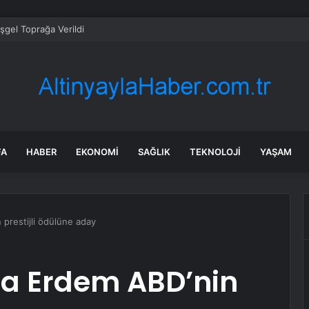
şgel Toprağa Verildi
FA
HABER
EKONOMI
SAĞLIK
TEKNOLOJI
YAŞAM
prestijli ödülüne aday
da Erdem ABD’nin