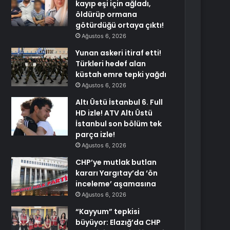
kayıp eşi için ağladı,
öldürüp ormana
götürdüğü ortaya çıktı!
Ağustos 6, 2026
Yunan askeri itiraf etti!
Türkleri hedef alan
küstah emre tepki yağdı
Ağustos 6, 2026
Altı Üstü İstanbul 6. Full
HD izle! ATV Altı Üstü
İstanbul son bölüm tek
parça izle!
Ağustos 6, 2026
CHP’ye mutlak butlan
kararı Yargıtay’da ‘ön
inceleme’ aşamasına
Ağustos 6, 2026
“Kayyum” tepkisi
büyüyor: Elazığ’da CHP