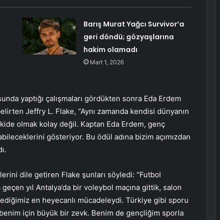
Barış Murat Yağcı Survivor’a
geri döndü; gözyaşlarına
hakim olamadı
Mart 1, 2026
usunda yaptığı çalışmaları gördükten sonra Eda Erdem
lirten Jeffry L. Flake, “Aynı zamanda kendisi dünyanın
evkide olmak kolay değil. Kaptan Eda Erdem, genç
abileceklerini gösteriyor. Bu ödül adına bizim açımızdan
ı.
erini dile getiren Flake şunları söyledi: “Futbol
a geçen yıl Antalya’da bir voleybol maçına gittik, salon
lediğimiz en heyecanlı mücadeleydi. Türkiye gibi sporu
k benim için büyük bir zevk. Benim de gençliğim sporla