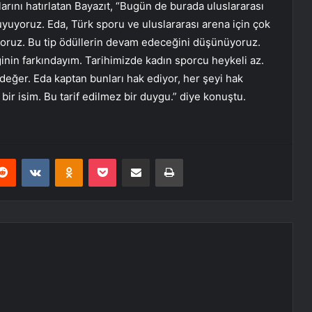
larını hatırlatan Bayazıt, “Bugün de burada uluslararası
uyuyoruz. Eda, Türk sporu ve uluslararası arena için çok
uyoruz. Bu tip ödüllerin devam edeceğini düşünüyoruz.
inin farkındayım. Tarihimizde kadın sporcu heykeli az.
eğer. Eda kaptan bunları hak ediyor, her şeyi hak
bir isim. Bu tarif edilmez bir duygu.” diye konuştu.
erest
Reddit
VKontakte
Odnoklassniki
Pocket
E-Posta ile paylaş
Yazdır