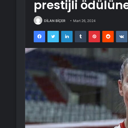
prestijli ödülü
DİLAN BİÇER
Mart 26, 2024
Facebook
Twitter
LinkedIn
Tumblr
Pinterest
Reddit