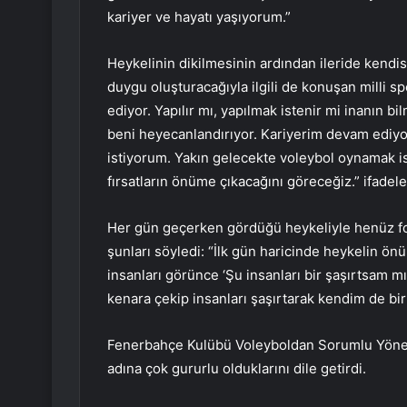
kariyer ve hayatı yaşıyorum.”
Heykelinin dikilmesinin ardından ileride kendisi
duygu oluşturacağıyla ilgili de konuşan milli 
ediyor. Yapılır mı, yapılmak istenir mi inanın b
beni heyecanlandırıyor. Kariyerim devam ediy
istiyorum. Yakın gelecekte voleybol oynamak is
fırsatların önüme çıkacağını göreceğiz.” ifadeler
Her gün geçerken gördüğü heykeliyle henüz f
şunları söyledi: “İlk gün haricinde heykelin 
insanları görünce ‘Şu insanları bir şaşırtsam 
kenara çekip insanları şaşırtarak kendim de bi
Fenerbahçe Kulübü Voleyboldan Sorumlu Yöneti
adına çok gururlu olduklarını dile getirdi.