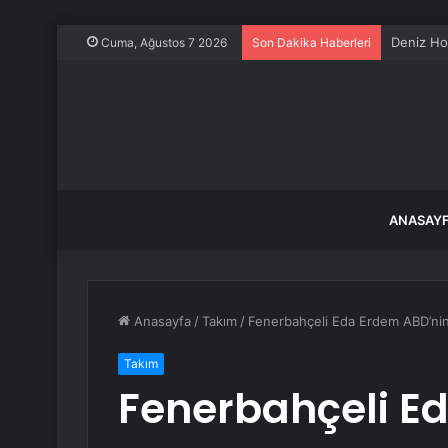
Deniz Ho
Cuma, Ağustos 7 2026
Son Dakika Haberleri
ANASAY
Anasayfa
/
Takım
/
Fenerbahçeli Eda Erdem ABD’nin 
Takım
Fenerbahçeli E