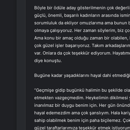
Böyle bir ödüle aday gösterilmenin çok değer
güçlü, önemli, başarılı kadınların arasında ism
sorumluluk da ekliyor omuzlarıma ama bunun bi
olmaya çalışıyoruz. Her zaman söylerim, biz çok
Ama konu bir amaç olduğu zaman bir olabilen, b
çok güzel işler başarıyoruz. Takım arkadaşla
var. Onlara da çok teşekkür ediyorum. Hayatım
diye konuştu.
Bugüne kadar yaşadıklarını hayal dahi etmediğ
“Geçmişe gidip bugünkü halimin bu şekilde ol
etmekten vazgeçmedim. Heykelimin dikilmesi yı
inanılmaz bir duygu benim için. Her gün önünde
hayal edemezdim ama çok şanslıyım. Hala kari
sahip olabilmek benim için paha biçilemez. Ç
güzel taraftarlarımıza teşekkür etmek istiyo