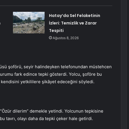
Hatay’da Sel Felaketinin
n
İzleri: Temizlik ve Zarar
Tespiti
Ağustos 8, 2026
tobüsü şoförü, seyir halindeyken telefonundan müstehcen
, durumu fark edince tepki gösterdi. Yolcu, şoföre bu
endisini yetkililere şikâyet edeceğini söyledi.
 “Özür dilerim” demekle yetindi. Yolcunun tepkisine
tavrı, olayı daha da tepki çeker hale getirdi.