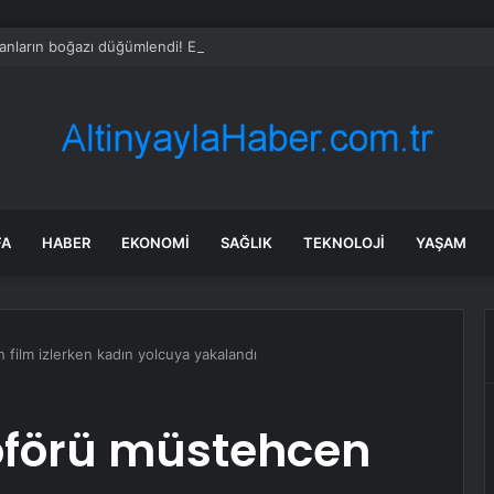
nların boğazı düğümlendi! Eren Kaşıkçı’nın ardından yapılan o yorum g
FA
HABER
EKONOMI
SAĞLIK
TEKNOLOJI
YAŞAM
film izlerken kadın yolcuya yakalandı
oförü müstehcen