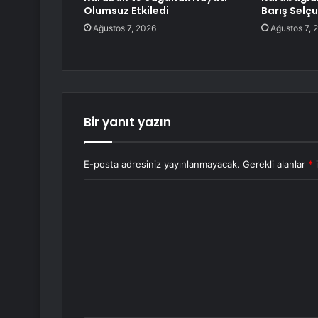
Olumsuz Etkiledi
Barış Selçu
Ağustos 7, 2026
Ağustos 7, 
Bir yanıt yazın
E-posta adresiniz yayınlanmayacak.
Gerekli alanlar
*
i
Y
o
r
u
m
*