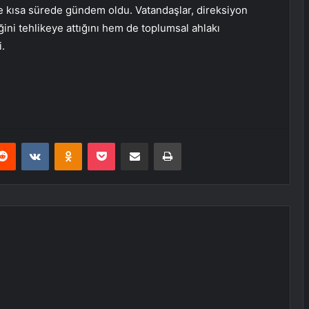
kte kısa sürede gündem oldu. Vatandaşlar, direksiyon
ğini tehlikeye attığını hem de toplumsal ahlakı
.
erest
Reddit
VKontakte
Odnoklassniki
Pocket
E-Posta ile paylaş
Yazdır