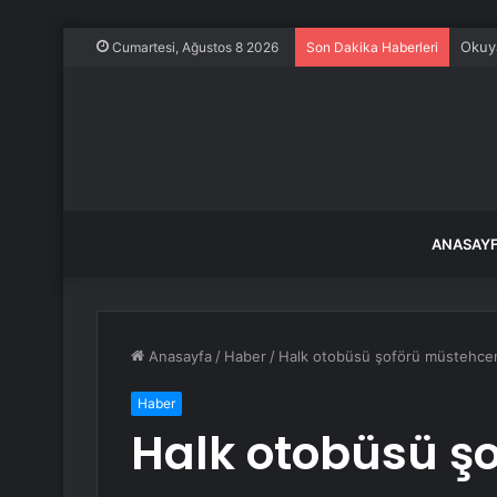
Okuya
Cumartesi, Ağustos 8 2026
Son Dakika Haberleri
ANASAY
Anasayfa
/
Haber
/
Halk otobüsü şoförü müstehcen 
Haber
Halk otobüsü ş