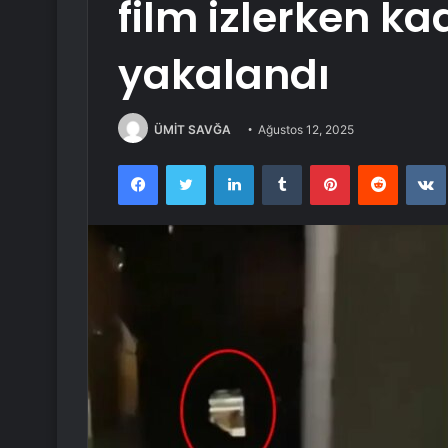
film izlerken k
yakalandı
ÜMİT SAVĞA
Ağustos 12, 2025
Facebook
Twitter
LinkedIn
Tumblr
Pinterest
Reddit