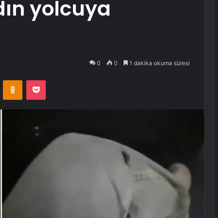
adın yolcuya
0
0
1 dakika okuma süresi
VKontakte
Odnoklassniki
Pocket