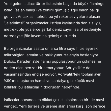
Yeni gelen istilacı türler listesinin başında büyük flamingo
balığı (aslan balığı) ve zehirli gümüş çizgili balon balığı
geliyor. Ancak asıl tehdit, bu yıl rekor seviyelere ulaşan
“jelatinimsi” organizmalar. İstriya kıyılarında deniz suyu,
metreküpte yüzlerce şeffaf deniz çayırı (salp) nedeniyle
neredeyse jöle kıvamına gelmiş durumda.
Bu organizmalar saatte onlarca litre suyu filtreleyerek
mikroalgler, larvalar ve balık yumurtalarıyla besleniyor.
Dulčić, Karadeniz’de hamsi popülasyonunun çökmesine
neden olan benzer bir senaryonun Adriyatik’te de
yaşanmasından endişe ediyor. Adriyatik’teki toplam avın
%90’ını oluşturan hamsi ve sardalya gibi küçük mavi
balıklar, bu istilacıların doğrudan hedefinde.
İstilacılar arasında en dikkat çekici olanlardan biri de mavi
yengeç. Yerli türlere ve üreme alanlarına karşı son derece