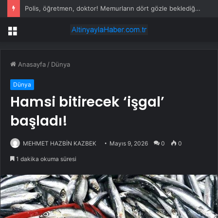
Polis, öğretmen, doktor! Memurların dört gözle beklediği ödeme tutarları netleşti
Menü
Anasayfa
/
Dünya
Dünya
Hamsi bitirecek ‘işgal’
başladı!
MEHMET HAZBİN KAZBEK
Mayıs 9, 2026
0
0
1 dakika okuma süresi