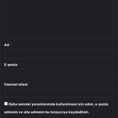
r
u
m
*
Ad
*
E-posta
*
İnternet sitesi
Daha sonraki yorumlarımda kullanılması için adım, e-posta
adresim ve site adresim bu tarayıcıya kaydedilsin.