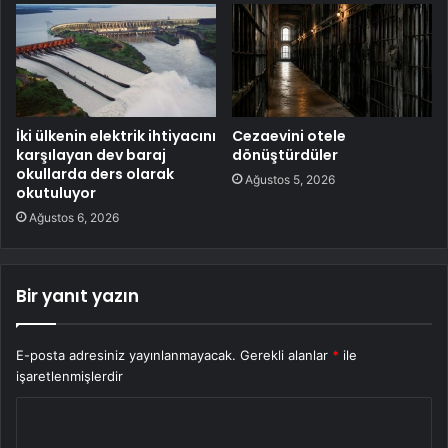
İki ülkenin elektrik ihtiyacını
Cezaevini otele
karşılayan dev baraj
dönüştürdüler
okullarda ders olarak
Ağustos 5, 2026
okutuluyor
Ağustos 6, 2026
Bir yanıt yazın
E-posta adresiniz yayınlanmayacak.
Gerekli alanlar
*
ile
işaretlenmişlerdir
Y
o