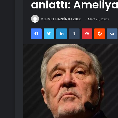
anlattı: Ameliy
MEHMET HAZBİN KAZBEK
Mart 25, 2026
Facebook
Twitter
LinkedIn
Tumblr
Pinterest
Reddit