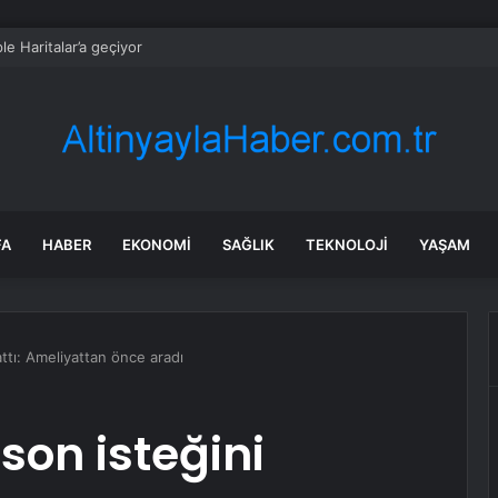
le Haritalar’a geçiyor
FA
HABER
EKONOMI
SAĞLIK
TEKNOLOJI
YAŞAM
lattı: Ameliyattan önce aradı
 son isteğini