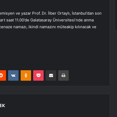
misyen ve yazar Prof. Dr. İlber Ortaylı, İstanbul’dan son
Mart saat 11.00’de Galatasaray Üniversitesi’nde anma
cenaze namazı, ikindi namazını müteakip kılınacak ve
erest
Reddit
VKontakte
Odnoklassniki
Pocket
E-Posta ile paylaş
Yazdır
EK