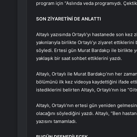
program için “Aslında veda programıydı. Çektik
SON ZİYARETİNİ DE ANLATTI
Altaylı yazısında Ortaylı’yı hastanede son kez z
yakınlarıyla birlikte Ortaylı’yı ziyaret ettikleri
söyledi. Ertesi gün Murat Bardakçı ile birlikte 
yaklaşık bir saat sohbet ettiklerini yazdı.
Altaylı, Ortaylı ile Murat Bardakçı’nın her zama
bölümünü ilk kez videoya kaydettiğini ifade ett
istediklerini belirten Altaylı, Ortaylı’nın ise “G
Altaylı, Ortaylı’nın ertesi gün yeniden gelmesi
olacağını söylediğini yazdı. Altaylı, “Ben hasta
yazısını tamamladı.
BUGÜN DEFNEDİLECEK