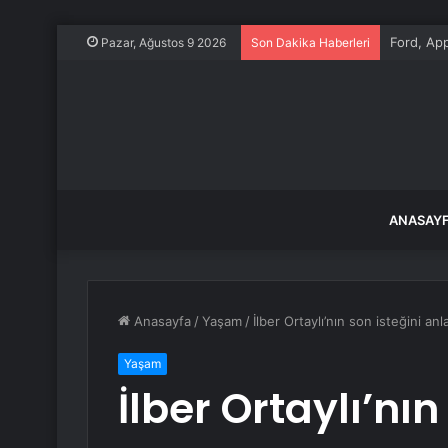
Ford, App
Pazar, Ağustos 9 2026
Son Dakika Haberleri
ANASAY
Anasayfa
/
Yaşam
/
İlber Ortaylı’nın son isteğini an
Yaşam
İlber Ortaylı’nın