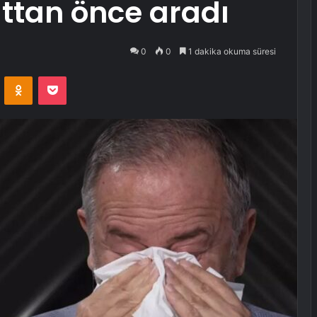
attan önce aradı
0
0
1 dakika okuma süresi
VKontakte
Odnoklassniki
Pocket