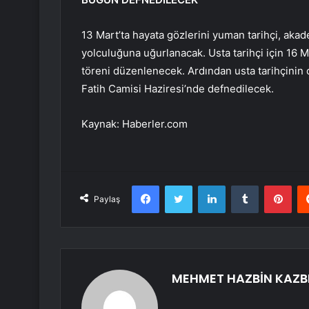
13 Mart’ta hayata gözlerini yuman tarihçi, akade
yolculuğuna uğurlanacak. Usta tarihçi için 16 
töreni düzenlenecek. Ardından usta tarihçinin 
Fatih Camisi Haziresi’nde defnedilecek.
Kaynak: Haberler.com
Facebook
Twitter
LinkedIn
Tumblr
Pint
Paylaş
MEHMET HAZBİN KAZB