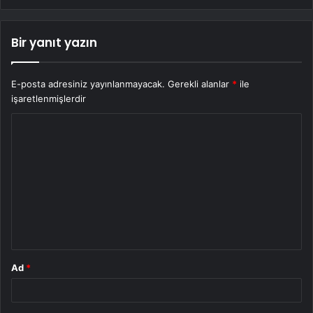
Bir yanıt yazın
E-posta adresiniz yayınlanmayacak.
Gerekli alanlar
*
ile
işaretlenmişlerdir
Y
o
r
u
m
*
Ad
*