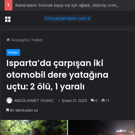
Kameraların önünde kayıp eşi için ağladı, öldürüp ormana götürdüğü ortaya çıktı!
Menü
Anasayfa
/
Haber
Haber
Isparta’da çarpışan iki
otomobil dere yatağına
uçtu: 2 ölü, 1 yaralı
ABDÜLSAMET YILMAZ
Şubat 21, 2023
0
11
Bir dakikadan az