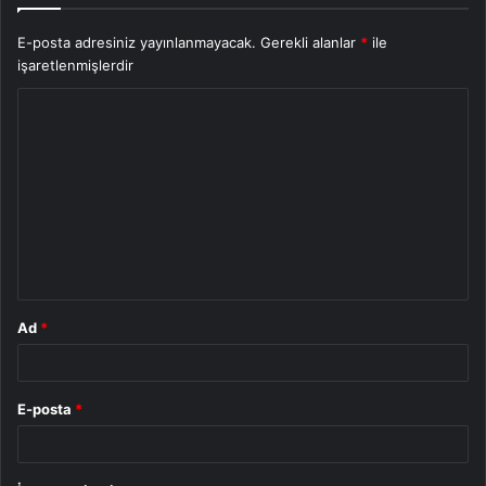
E-posta adresiniz yayınlanmayacak.
Gerekli alanlar
*
ile
işaretlenmişlerdir
Y
o
r
u
m
*
Ad
*
E-posta
*