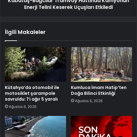
Kabataş-Bağcılar Tramvay Hattında Kamyonun
Enerji Telini Keserek Uçuşları Etkiledi
İlgili Makaleler
Kütahya’da otomobil ile
Kumluca İmam Hatip’ten
motosiklet şarampole
Doğa Bilinci Etkinliği
savruldu: 1’i ağır 5 yaralı
Ağustos 6, 2026
Ağustos 6, 2026