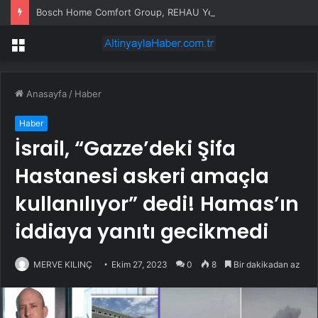
Bosch Home Comfort Group, REHAU Yerden Isıtma Sistemleri’nin Türkiye’deki tek yetkili distribütörü oldu
Menü
Anasayfa
/
Haber
Haber
İsrail, “Gazze’deki Şifa
Hastanesi askeri amaçla
kullanılıyor” dedi! Hamas’ın
iddiaya yanıtı gecikmedi
MERVE KILINÇ
Ekim 27, 2023
0
8
Bir dakikadan az