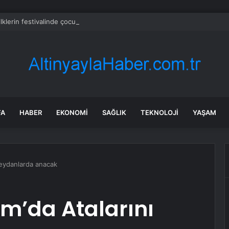
ilklerin festivalinde çocuklar da şen şakrak
FA
HABER
EKONOMI
SAĞLIK
TEKNOLOJI
YAŞAM
 meydanlarda anacak
sım’da Atalarını