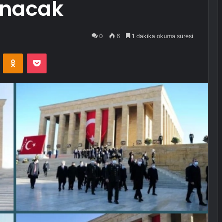
anacak
0
6
1 dakika okuma süresi
VKontakte
Odnoklassniki
Pocket