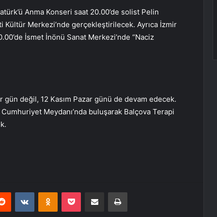
türk’ü Anma Konseri saat 20.00’de solist Pelin
 Kültür Merkezi’nde gerçekleştirilecek. Ayrıca İzmir
20.00’de İsmet İnönü Sanat Merkezi’nde “Naciz
ir gün değil, 12 Kasım Pazar günü de devam edecek.
eri Cumhuriyet Meydanı’nda buluşarak Balçova Terapi
k.
erest
Reddit
VKontakte
Odnoklassniki
Pocket
E-Posta ile paylaş
Yazdır