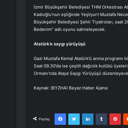
İzmir Büyükşehir Belediyesi THM Orkestrası Ata
Kadıoğlu’nun eşliğinde Yeşilyurt Mustafa Necati
Büyükşehir Belediyesi Şehir Tiyatroları, saat 
Bedenim” adlı oyunu sahneleyecek.
Atatürk’e saygı yürüyüşü
Gazi Mustafa Kemal Atatürk’ü anma programı b
Saat 09.30’da ise çeşitli dağcılık kulübü üyel
Ormanı’nda Ataya Saygı Yürüyüşü düzenleyece
Kaynak: (BYZHA) Beyaz Haber Ajansı
Facebook
Twitter
LinkedIn
Tumblr
Pint
Paylaş