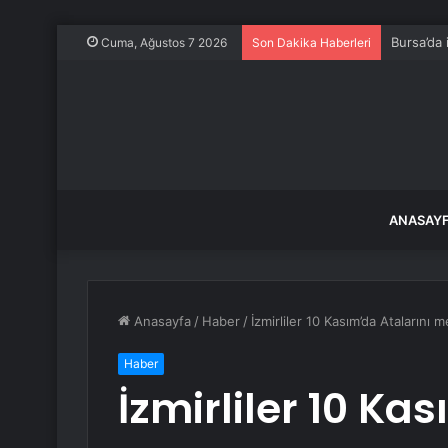
Bursa’da 
Cuma, Ağustos 7 2026
Son Dakika Haberleri
ANASAY
Anasayfa
/
Haber
/
İzmirliler 10 Kasım’da Atalarını
Haber
İzmirliler 10 Ka