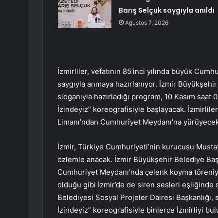
Barış Selçuk saygıyla anıldı
Ağustos 7, 2026
İzmirliler, vefatının 85’inci yılında büyük Cum
saygıyla anmaya hazırlanıyor. İzmir Büyükşehi
sloganıyla hazırladığı program, 10 Kasım saat 
İzindeyiz” koreografisiyle başlayacak. İzmirlile
Limanı’ndan Cumhuriyet Meydanı’na yürüyecek
İzmir, Türkiye Cumhuriyeti’nin kurucusu Mustaf
özlemle anacak. İzmir Büyükşehir Belediye Ba
Cumhuriyet Meydanı’nda çelenk koyma töreniyle
olduğu gibi İzmir’de de siren sesleri eşliğind
Belediyesi Sosyal Projeler Dairesi Başkanlığı,
İzindeyiz” koreografisiyle binlerce İzmirliyi b