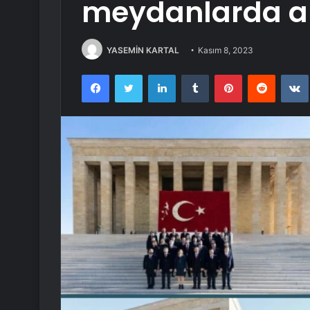
meydanlarda 
YASEMİN KARTAL
Kasım 8, 2023
Facebook
Twitter
LinkedIn
Tumblr
Pinterest
Reddit