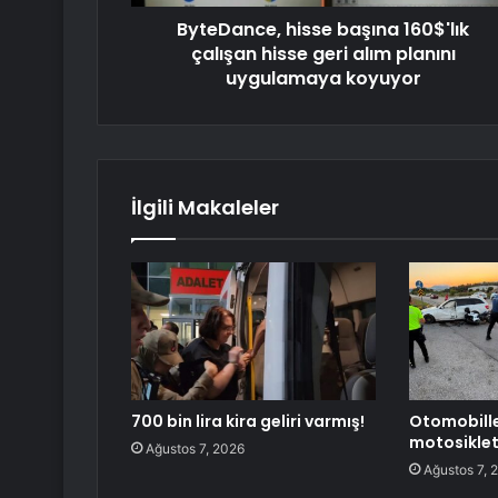
ByteDance, hisse başına 160$'lık
çalışan hisse geri alım planını
uygulamaya koyuyor
İlgili Makaleler
700 bin lira kira geliri varmış!
Otomobill
motosiklet
Ağustos 7, 2026
Ağustos 7, 