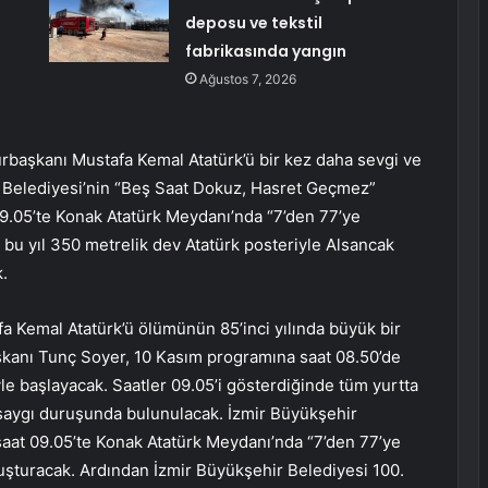
deposu ve tekstil
fabrikasında yangın
Ağustos 7, 2026
hurbaşkanı Mustafa Kemal Atatürk’ü bir kez daha sevgi ve
r Belediyesi’nin “Beş Saat Dokuz, Hasret Geçmez”
09.05’te Konak Atatürk Meydanı’nda “7’den 77’ye
r bu yıl 350 metrelik dev Atatürk posteriyle Alsancak
.
a Kemal Atatürk’ü ölümünün 85’inci yılında büyük bir
şkanı Tunç Soyer, 10 Kasım programına saat 08.50’de
 başlayacak. Saatler 09.05’i gösterdiğinde tüm yurtta
e saygı duruşunda bulunulacak. İzmir Büyükşehir
 saat 09.05’te Konak Atatürk Meydanı’nda “7’den 77’ye
uluşturacak. Ardından İzmir Büyükşehir Belediyesi 100.