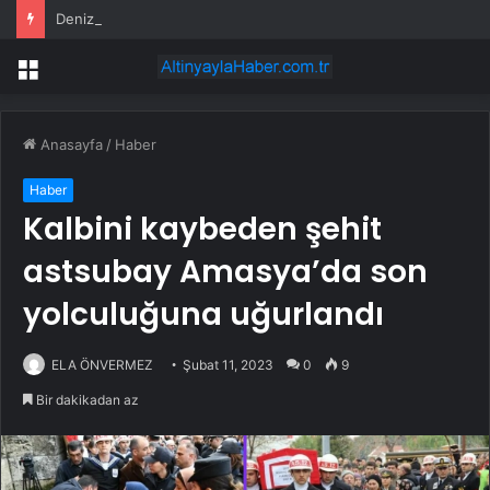
Deniz suyunun içinden çıktı: Dünyaya 50 bin yıl boyunca yetecek rezerv bulundu
Menü
Anasayfa
/
Haber
Haber
Kalbini kaybeden şehit
astsubay Amasya’da son
yolculuğuna uğurlandı
ELA ÖNVERMEZ
Şubat 11, 2023
0
9
Bir dakikadan az