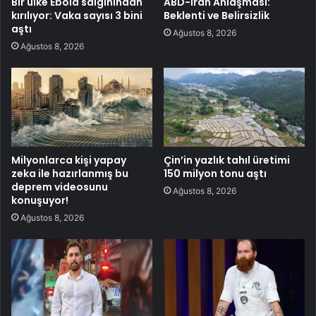
Bir ülke Ebola salgınından
ABD-İran Anlaşması:
kırılıyor: Vaka sayısı 3 bini
Beklenti ve Belirsizlik
aştı
Ağustos 8, 2026
Ağustos 8, 2026
Milyonlarca kişi yapay
Çin’in yazlık tahıl üretimi
zeka ile hazırlanmış bu
150 milyon tonu aştı
deprem videosunu
Ağustos 8, 2026
konuşuyor!
Ağustos 8, 2026