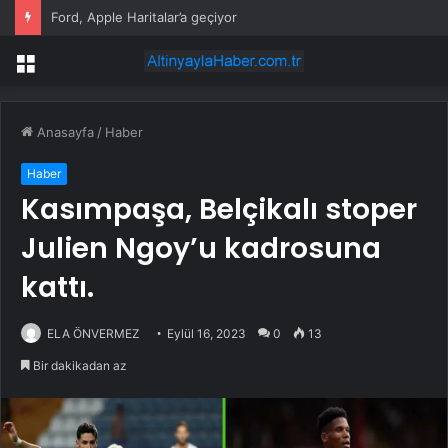
Ford, Apple Haritalar’a geçiyor
Menü
Anasayfa
/
Haber
Haber
Kasımpaşa, Belçikalı stoper
Julien Ngoy’u kadrosuna
kattı.
ELA ÖNVERMEZ
Eylül 16, 2023
0
13
Bir dakikadan az