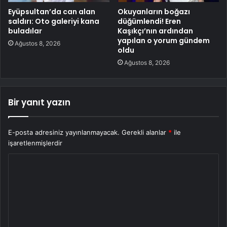
Eyüpsultan’da can alan
Okuyanların boğazı
saldırı: Oto galeriyi kana
düğümlendi! Eren
buladılar
Kaşıkçı’nın ardından
yapılan o yorum gündem
Ağustos 8, 2026
oldu
Ağustos 8, 2026
Bir yanıt yazın
E-posta adresiniz yayınlanmayacak.
Gerekli alanlar
*
ile
işaretlenmişlerdir
Y
o
r
u
m