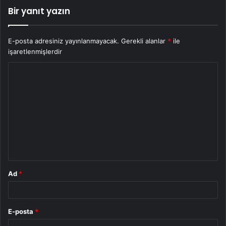
Bir yanıt yazın
E-posta adresiniz yayınlanmayacak.
Gerekli alanlar
*
ile
işaretlenmişlerdir
Y
o
r
u
m
*
Ad
*
E-posta
*