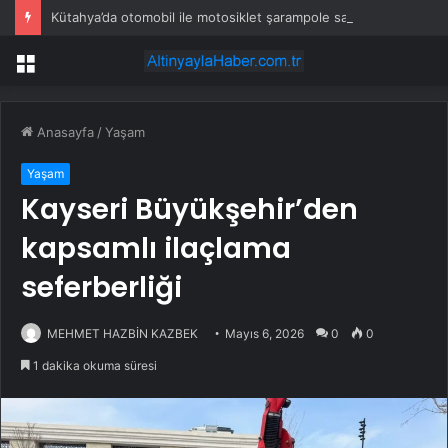
Kütahya’da otomobil ile motosiklet şarampole savruldu: 1’i ağır 5 yaralı
Menü
Anasayfa
/
Yaşam
Yaşam
Kayseri Büyükşehir’den
kapsamlı ilaçlama
seferberliği
MEHMET HAZBİN KAZBEK
Mayıs 6, 2026
0
0
1 dakika okuma süresi