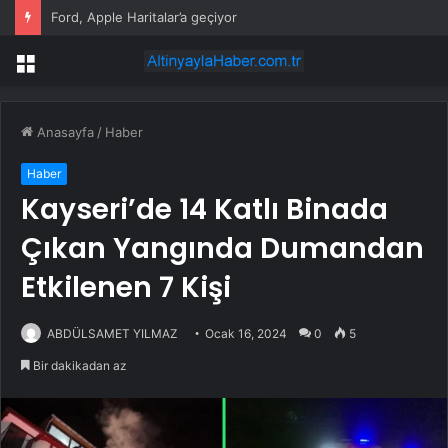
Ford, Apple Haritalar’a geçiyor
Menü
Anasayfa
/
Haber
Haber
Kayseri’de 14 Katlı Binada
Çıkan Yangında Dumandan
Etkilenen 7 Kişi
ABDÜLSAMET YILMAZ
Ocak 16, 2024
0
5
Bir dakikadan az