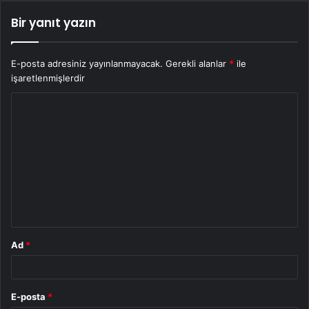
Bir yanıt yazın
E-posta adresiniz yayınlanmayacak.
Gerekli alanlar
*
ile
işaretlenmişlerdir
Y
o
r
u
m
*
Ad
*
E-posta
*