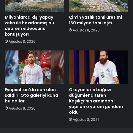
Milyonlarca kişi yapay
Çin’in yazlık tahıl üretimi
zeka ile hazırlanmış bu
150 milyon tonu aştı
deprem videosunu
Ağustos 8, 2026
konuşuyor!
Ağustos 8, 2026
Eyüpsultan’da can alan
Okuyanların boğazı
saldırı: Oto galeriyi kana
düğümlendi! Eren
buladılar
Kaşıkçı’nın ardından
yapılan o yorum gündem
Ağustos 8, 2026
oldu
Ağustos 8, 2026