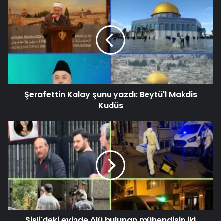
Şerafettin Kalay şunu yazdı: Beytü'l Makdis
Kudüs
Şişli'deki evinde ölü bulunan mühendisin iki