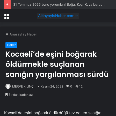
31 Temmuz 2026 burç yorumları! Boğa, Koç, Kova burcu yorumu… AŞK, EVLİLİK, SAĞLIK yorumları ne diyor?
Menü
Anasayfa
/
Haber
Haber
Kocaeli’de eşini boğarak
öldürmekle suçlanan
sanığın yargılanması sürdü
MERVE KILINÇ
Kasım 24, 2022
0
12
Bir dakikadan az
Kocaeli’de eşini boğarak öldürdüğü tez edilen sanığın