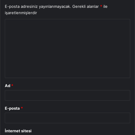
E-posta adresiniz yayınlanmayacak.
Gerekli alanlar
*
ile
işaretlenmişlerdir
Y
o
r
u
m
*
Ad
*
E-posta
*
İnternet sitesi