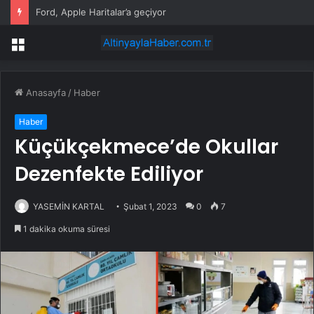
Ford, Apple Haritalar’a geçiyor
Menü
Anasayfa
/
Haber
Haber
Küçükçekmece’de Okullar
Dezenfekte Ediliyor
YASEMİN KARTAL
Şubat 1, 2023
0
7
1 dakika okuma süresi