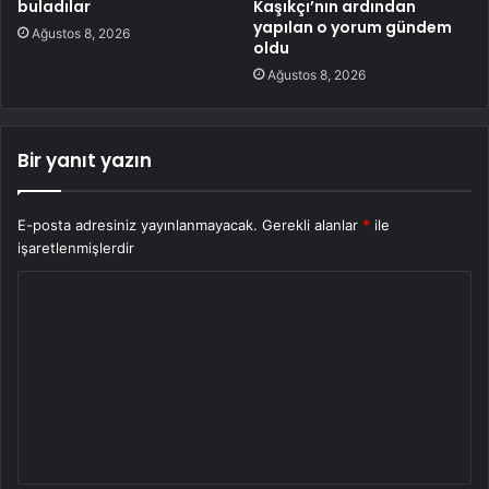
buladılar
Kaşıkçı’nın ardından
yapılan o yorum gündem
Ağustos 8, 2026
oldu
Ağustos 8, 2026
Bir yanıt yazın
E-posta adresiniz yayınlanmayacak.
Gerekli alanlar
*
ile
işaretlenmişlerdir
Y
o
r
u
m
*