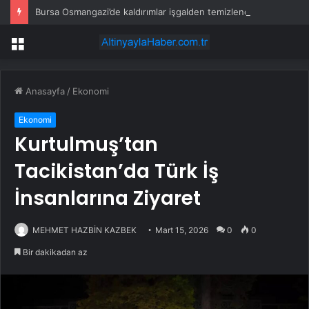
Bursa Osmangazi’de kaldırımlar işgalden temizlendi
Menü
Anasayfa
/
Ekonomi
Ekonomi
Kurtulmuş’tan
Tacikistan’da Türk İş
İnsanlarına Ziyaret
MEHMET HAZBİN KAZBEK
Mart 15, 2026
0
0
Bir dakikadan az