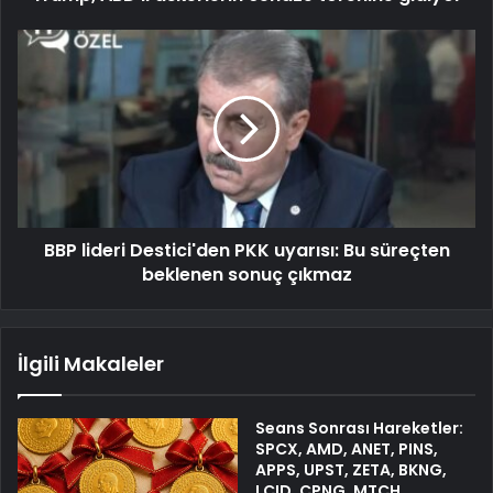
BBP lideri Destici'den PKK uyarısı: Bu süreçten
beklenen sonuç çıkmaz
İlgili Makaleler
Seans Sonrası Hareketler:
SPCX, AMD, ANET, PINS,
APPS, UPST, ZETA, BKNG,
LCID, CPNG, MTCH