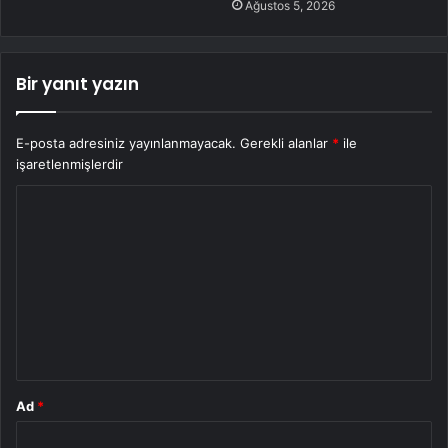
Ağustos 5, 2026
Bir yanıt yazın
E-posta adresiniz yayınlanmayacak.
Gerekli alanlar
*
ile
işaretlenmişlerdir
Y
o
r
u
m
*
Ad
*