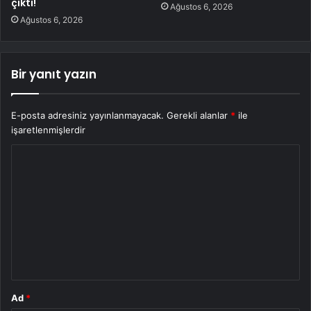
çıktı!
Ağustos 6, 2026
Ağustos 6, 2026
Bir yanıt yazın
E-posta adresiniz yayınlanmayacak.
Gerekli alanlar
*
ile
işaretlenmişlerdir
Y
o
r
u
m
*
Ad
*