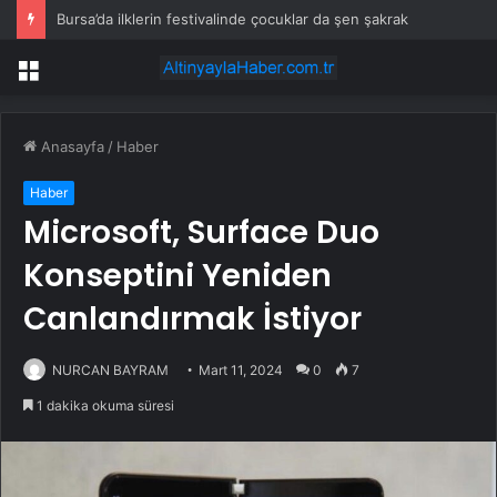
Bursa’da ilklerin festivalinde çocuklar da şen şakrak
Menü
Anasayfa
/
Haber
Haber
Microsoft, Surface Duo
Konseptini Yeniden
Canlandırmak İstiyor
NURCAN BAYRAM
Mart 11, 2024
0
7
1 dakika okuma süresi