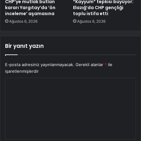
CHP’ye mutlak butlan
“Kayyum” tepkisi büyüyor:
kararı Yargıtay’da ‘ön
Elazığ’da CHP gençliği
inceleme’ aşamasına
toplu istifa etti
Ağustos 6, 2026
Ağustos 6, 2026
Bir yanıt yazın
E-posta adresiniz yayınlanmayacak.
Gerekli alanlar
*
ile
işaretlenmişlerdir
Y
o
r
u
m
*