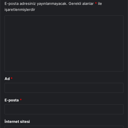
E-posta adresiniz yayınlanmayacak.
Gerekli alanlar
*
ile
işaretlenmişlerdir
Y
o
r
u
m
*
Ad
*
E-posta
*
İnternet sitesi