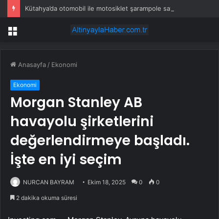
Kütahya’da otomobil ile motosiklet şarampole savruldu: 1’i ağır 5 yaralı
Menü
Anasayfa
/
Ekonomi
Ekonomi
Morgan Stanley AB
havayolu şirketlerini
değerlendirmeye başladı.
İşte en iyi seçim
NURCAN BAYRAM
Ekim 18, 2025
0
0
2 dakika okuma süresi