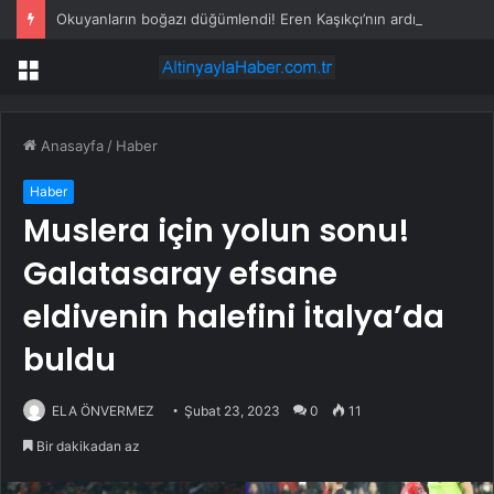
Okuyanların boğazı düğümlendi! Eren Kaşıkçı’nın ardından yapılan o yorum gündem oldu
Menü
Anasayfa
/
Haber
Haber
Muslera için yolun sonu!
Galatasaray efsane
eldivenin halefini İtalya’da
buldu
ELA ÖNVERMEZ
Şubat 23, 2023
0
11
Bir dakikadan az