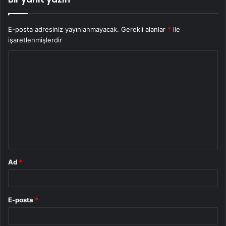
E-posta adresiniz yayınlanmayacak.
Gerekli alanlar
*
ile
işaretlenmişlerdir
Y
o
r
u
m
*
Ad
*
E-posta
*