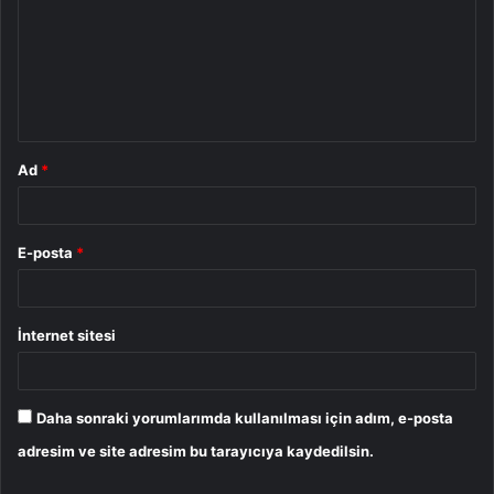
r
u
m
*
Ad
*
E-posta
*
İnternet sitesi
Daha sonraki yorumlarımda kullanılması için adım, e-posta
adresim ve site adresim bu tarayıcıya kaydedilsin.