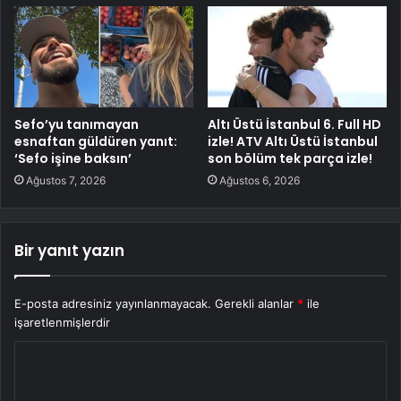
Sefo’yu tanımayan
Altı Üstü İstanbul 6. Full HD
esnaftan güldüren yanıt:
izle! ATV Altı Üstü İstanbul
‘Sefo işine baksın’
son bölüm tek parça izle!
Ağustos 7, 2026
Ağustos 6, 2026
Bir yanıt yazın
E-posta adresiniz yayınlanmayacak.
Gerekli alanlar
*
ile
işaretlenmişlerdir
Y
o