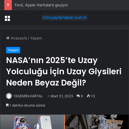
Ford, Apple Haritalar’a geçiyor
Menü
Anasayfa
/
Yaşam
Yaşam
NASA’nın 2025’te Uzay
Yolculuğu İçin Uzay Giysileri
Neden Beyaz Değil?
YASEMİN KARTAL
Mart 31, 2023
0
13
1 dakika okuma süresi