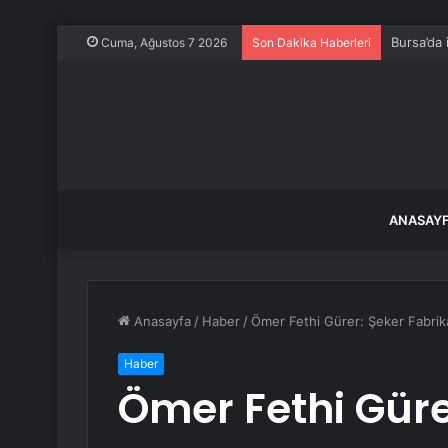
Bursa’da 
Cuma, Ağustos 7 2026
Son Dakika Haberleri
ANASAY
Anasayfa
/
Haber
/
Ömer Fethi Gürer: Şeker Fabrika
Haber
Ömer Fethi Güre