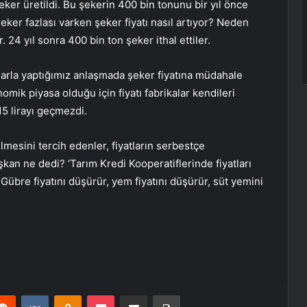
eker üretildi. Bu şekerin 400 bin tonunu bir yıl önce
şeker fazlası varken şeker fiyatı nasıl artıyor? Neden
 24 yıl sonra 400 bin ton şeker ithal ettiler.
alarla yaptığımız anlaşmada şeker fiyatına müdahale
mik piyasa olduğu için fiyatı fabrikalar kendileri
15 lirayı geçmezdi.
lmesini tercih edenler, fiyatların serbestçe
kan ne dedi? ‘Tarım Kredi Kooperatiflerinde fiyatları
Gübre fiyatını düşürür, yem fiyatını düşürür, süt yemini
erest
Reddit
VKontakte
Odnoklassniki
Pocket
E-Posta ile paylaş
Yazdır