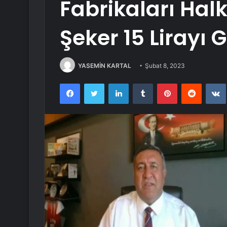
Fabrikaları Hal
Şeker 15 Lirayı
YASEMİN KARTAL
Şubat 8, 2023
Facebook
Twitter
LinkedIn
Tumblr
Pinterest
Reddit