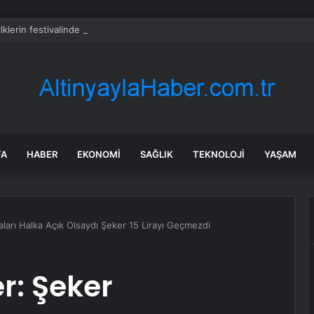
ilklerin festivalinde çocuklar da şen şakrak
FA
HABER
EKONOMI
SAĞLIK
TEKNOLOJI
YAŞAM
ları Halka Açık Olsaydı Şeker 15 Lirayı Geçmezdi
r: Şeker