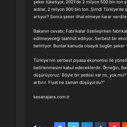
şeker tüketiyor, 2021’de 2 milyon 500 bin ton ş
aldılar, 2 milyon 900 bin ton. Şimdi Türkiye’de 
artıyor? Sonra şeker ithal etmeye karar verdiler.
Bakanın cevabı; Fabrikalar özelleşirken fabrik
edilmeyeceği taahhüt ediliyor. Serbest bir ekono
belirliyor. Bunlar kamuda olsaydı bugün şeker 
Türkiye’nin serbest piyasa ekonomisi ile yöneti
belirlenmesini kabul edeceklerdir. Örneğin, Baş
düşürüyoruz.’ Böyle bir yetkisi var mı, yok mu? 
arttırır. Fiyat ne zaman düşüyordu?”
kesanajans.com.tr
Facebook
Twitter
LinkedIn
Tumblr
Pint