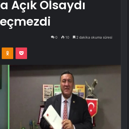
ka Açık Olsaydı
 Geçmezdi
0
10
2 dakika okuma süresi
VKontakte
Odnoklassniki
Pocket