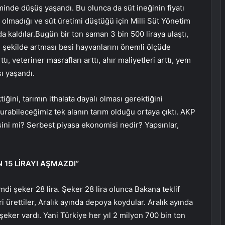
inde düşüş yaşandı. Bu olunca da süt ineğinin fiyatı
n olmadığı ve süt üretimi düştüğü için Milli Süt Yönetim
a kaldılar.Bugün bir ton saman 3 bin 500 liraya ulaştı,
bu şekilde artması besi hayvanlarını önemli ölçüde
tı, veteriner masrafları arttı, ahır maliyetleri arttı, yem
ısı yaşandı.
ğini, tarımın ithalata dayalı olması gerektiğini
rabileceğimiz tek alanın tarım olduğu ortaya çıktı. AKP
ini mi? Serbest piyasa ekonomisi nedir? Yapsınlar,
 15 LİRAYI AŞMAZDI”
mdi şeker 28 lira. Şeker 28 lira olunca Bakana teklif
 ürettiler, Aralık ayında depoya koydular. Aralık ayında
şeker vardı. Yani Türkiye her yıl 2 milyon 700 bin ton