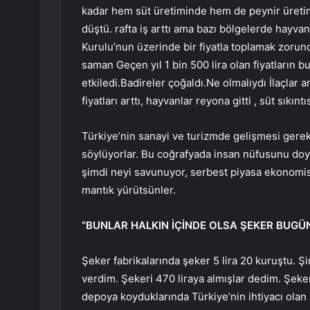
kadar hem süt üretiminde hem de peynir üretim
düştü. rafta iş arttı ama bazı bölgelerde hayva
Kurulu’nun üzerinde bir fiyatla toplamak zorund
saman Geçen yıl 1 bin 500 lira olan fiyatların 
etkiledi.Badireler çoğaldı.Ne olmalıydı İlaçlar art
fiyatları arttı, hayvanlar reyona gitti , süt sıkınt
Türkiye’nin sanayi ve turizmde gelişmesi gerekti
söylüyorlar. Bu coğrafyada insan nüfusunu doyu
şimdi neyi savunuyor, serbest piyasa ekonomis
mantık yürütsünler.
“BUNLAR HALKIN İÇİNDE OLSA ŞEKER BUGÜN
Şeker fabrikalarında şeker 5 lira 20 kuruştu. Şi
verdim. Şekeri 470 liraya almışlar dedim. Şekeri
depoya koyduklarında Türkiye’nin ihtiyacı olan 