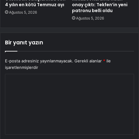
4 yılın en kötü Temmuz ayı
onay çıktı: Tekfen’in yeni
patronu belli oldu
Ağustos 5, 2026
Ağustos 5, 2026
Bir yanıt yazın
E-posta adresiniz yayınlanmayacak.
Gerekli alanlar
*
ile
işaretlenmişlerdir
Y
o
r
u
m
*