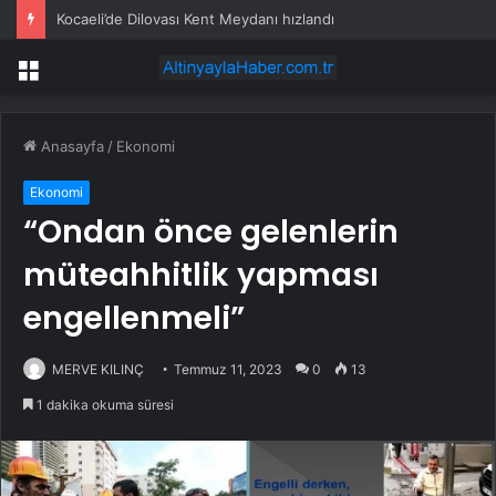
Kocaeli’de Dilovası Kent Meydanı hızlandı
Menü
Anasayfa
/
Ekonomi
Ekonomi
“Ondan önce gelenlerin
müteahhitlik yapması
engellenmeli”
MERVE KILINÇ
Temmuz 11, 2023
0
13
1 dakika okuma süresi