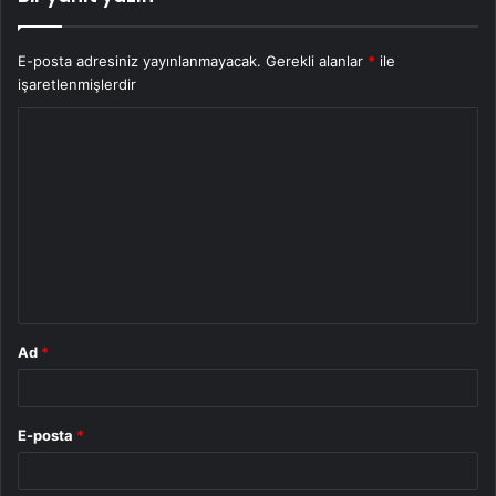
E-posta adresiniz yayınlanmayacak.
Gerekli alanlar
*
ile
işaretlenmişlerdir
Y
o
r
u
m
*
Ad
*
E-posta
*