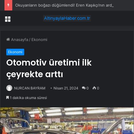
Okuyanların boğazı düğümlendi! Eren Kaşıkçı’nın ardından yapılan o yorum gündem oldu
Menü
Anasayfa
/
Ekonomi
Ekonomi
Otomotiv üretimi ilk
çeyrekte arttı
NURCAN BAYRAM
Nisan 21, 2024
0
0
1 dakika okuma süresi