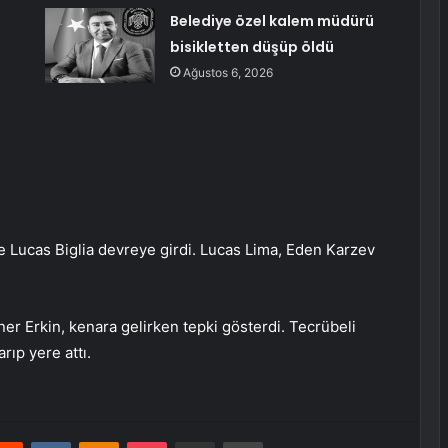
Belediye özel kalem müdürü
bisikletten düşüp öldü
Ağustos 6, 2026
e Lucas Biglia devreye girdi. Lucas Lima, Eden Karzev
r Erkin, kenara gelirken tepki gösterdi. Tecrübeli
rıp yere attı.
erest
Reddit
VKontakte
Odnoklassniki
Pocket
E-Posta ile paylaş
Yazdır