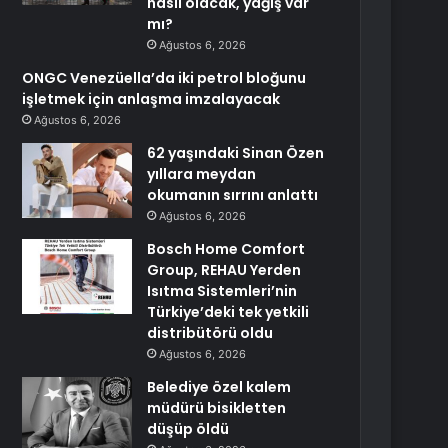
nasıl olacak, yağış var
mı?
Ağustos 6, 2026
ONGC Venezüella’da iki petrol bloğunu
işletmek için anlaşma imzalayacak
Ağustos 6, 2026
62 yaşındaki Sinan Özen
yıllara meydan
okumanın sırrını anlattı
Ağustos 6, 2026
Bosch Home Comfort
Group, REHAU Yerden
Isıtma Sistemleri’nin
Türkiye’deki tek yetkili
distribütörü oldu
Ağustos 6, 2026
Belediye özel kalem
müdürü bisikletten
düşüp öldü