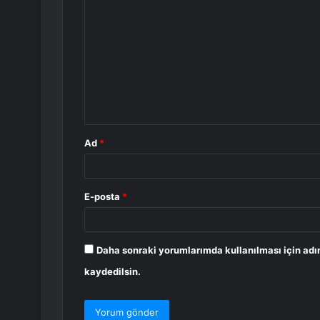
o
r
u
m
*
Ad
*
E-posta
*
Daha sonraki yorumlarımda kullanılması için adı
kaydedilsin.