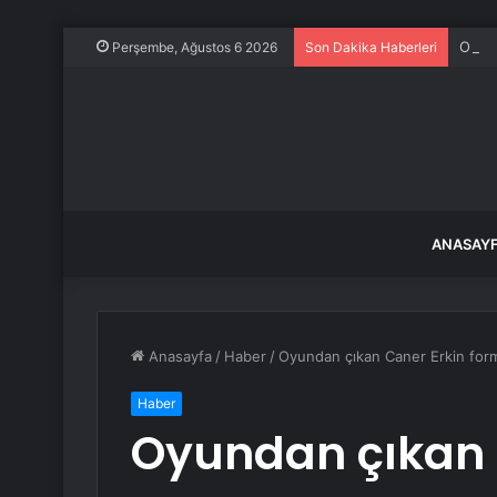
ONGC 
Perşembe, Ağustos 6 2026
Son Dakika Haberleri
ANASAY
Anasayfa
/
Haber
/
Oyundan çıkan Caner Erkin formas
Haber
Oyundan çıkan 