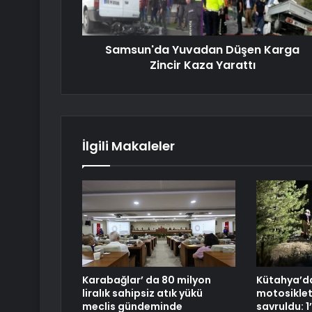
Samsun'da Yuvadan Düşen Karga
Zincir Kaza Yarattı
İlgili Makaleler
Karabağlar’ da 80 milyon
Kütahya’da
liralık sahipsiz atık yükü
motosikle
meclis gündeminde
savruldu: 1’