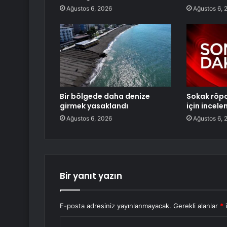
Ağustos 6, 2026
Ağustos 6, 
Bir bölgede daha denize
Sokak röpo
girmek yasaklandı
için incele
Ağustos 6, 2026
Ağustos 6, 
Bir yanıt yazın
E-posta adresiniz yayınlanmayacak.
Gerekli alanlar
*
i
Y