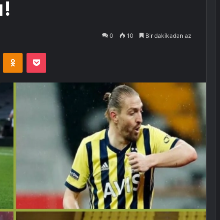
ı!
0
10
Bir dakikadan az
VKontakte
Odnoklassniki
Pocket