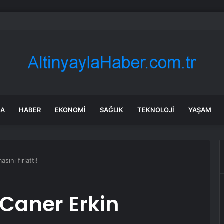
Venezüella’da iki petrol bloğunu işletmek için anlaşma imzalayacak
FA
HABER
EKONOMI
SAĞLIK
TEKNOLOJI
YAŞAM
ını fırlattı!
Caner Erkin