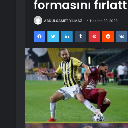
formasını fırlatt
ABDÜLSAMET YILMAZ
Haziran 29, 2023
Facebook
Twitter
LinkedIn
Tumblr
Pinterest
Reddit