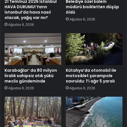
21 Temmuz 2026 İstanbul
Belediye özel kalem
HAVA DURUMU! Yarın
müdürü bisikletten düşüp
İstanbul’da hava nasıl
öldü
olacak, yağış var mı?
Ağustos 6, 2026
Ağustos 6, 2026
Karabağlar’ da 80 milyon
Kütahya’da otomobil ile
liralık sahipsiz atık yükü
motosiklet şarampole
meclis gündeminde
savruldu: 1’i ağır 5 yaralı
Ağustos 6, 2026
Ağustos 6, 2026