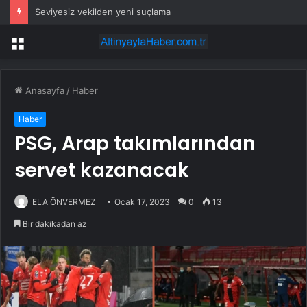
Seviyesiz vekilden yeni suçlama
Menü
Anasayfa
/
Haber
Haber
PSG, Arap takımlarından
servet kazanacak
ELA ÖNVERMEZ
Ocak 17, 2023
0
13
Bir dakikadan az