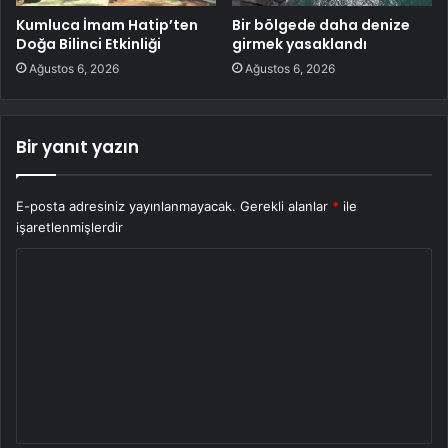
Kumluca İmam Hatip’ten
Bir bölgede daha denize
Doğa Bilinci Etkinliği
girmek yasaklandı
Ağustos 6, 2026
Ağustos 6, 2026
Bir yanıt yazın
E-posta adresiniz yayınlanmayacak.
Gerekli alanlar
*
ile
işaretlenmişlerdir
Y
o
r
u
m
*