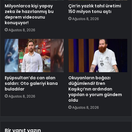
Milyonlarca kişi yapay
Çin’in yazlık tahıl üretimi
zeka ile hazırlanmış bu
150 milyon tonu aştı
deprem videosunu
Ağustos 8, 2026
konuşuyor!
Ağustos 8, 2026
Eyüpsultan’da can alan
Okuyanların boğazı
saldırı: Oto galeriyi kana
düğümlendi! Eren
buladılar
Kaşıkçı’nın ardından
yapılan o yorum gündem
Ağustos 8, 2026
oldu
Ağustos 8, 2026
Bir yanıt yazın