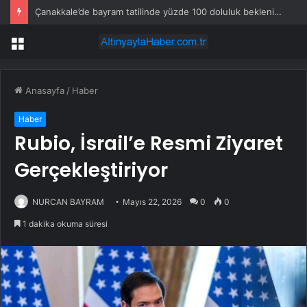
Çanakkale’de bayram tatilinde yüzde 100 doluluk bekleniyor
Menü
Anasayfa
/
Haber
Haber
Rubio, İsrail’e Resmi Ziyaret
Gerçekleştiriyor
NURCAN BAYRAM
Mayıs 22, 2026
0
0
1 dakika okuma süresi