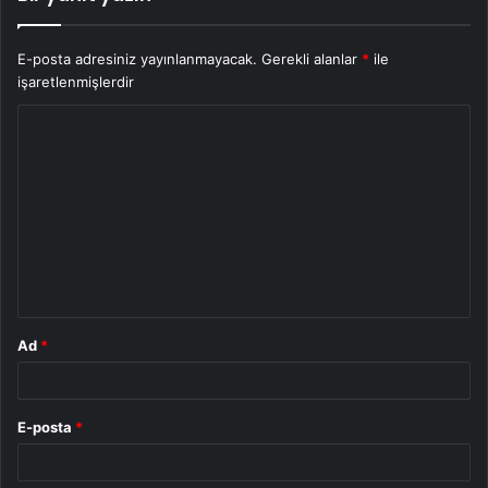
E-posta adresiniz yayınlanmayacak.
Gerekli alanlar
*
ile
işaretlenmişlerdir
Y
o
r
u
m
*
Ad
*
E-posta
*